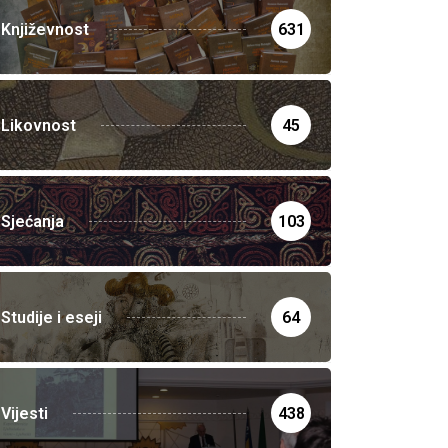
Književnost
631
Likovnost
45
Sjećanja
103
Studije i eseji
64
Vijesti
438