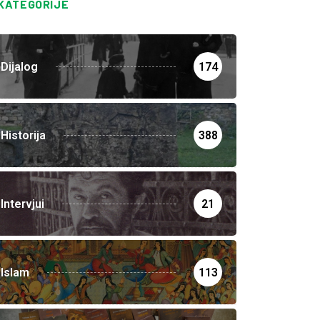
KATEGORIJE
Dijalog
174
Historija
388
Intervjui
21
Islam
113