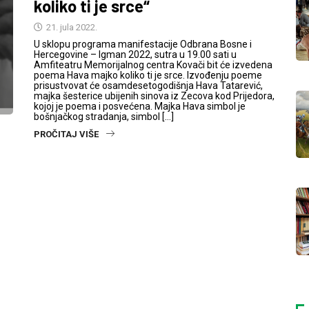
koliko ti je srce“
21. jula 2022.
U sklopu programa manifestacije Odbrana Bosne i
Hercegovine – Igman 2022, sutra u 19.00 sati u
Amfiteatru Memorijalnog centra Kovači bit će izvedena
poema Hava majko koliko ti je srce. Izvođenju poeme
prisustvovat će osamdesetogodišnja Hava Tatarević,
majka šesterice ubijenih sinova iz Zecova kod Prijedora,
kojoj je poema i posvećena. Majka Hava simbol je
bošnjačkog stradanja, simbol […]
PROČITAJ VIŠE