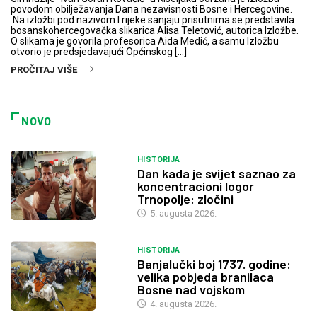
povodom obilježavanja Dana nezavisnosti Bosne i Hercegovine.
Na izložbi pod nazivom I rijeke sanjaju prisutnima se predstavila
bosanskohercegovačka slikarica Alisa Teletović, autorica Izložbe.
O slikama je govorila profesorica Aida Medić, a samu Izložbu
otvorio je predsjedavajući Općinskog […]
PROČITAJ VIŠE
NOVO
HISTORIJA
Dan kada je svijet saznao za
koncentracioni logor
Trnopolje: zločini
5. augusta 2026.
HISTORIJA
Banjalučki boj 1737. godine:
velika pobjeda branilaca
Bosne nad vojskom
4. augusta 2026.