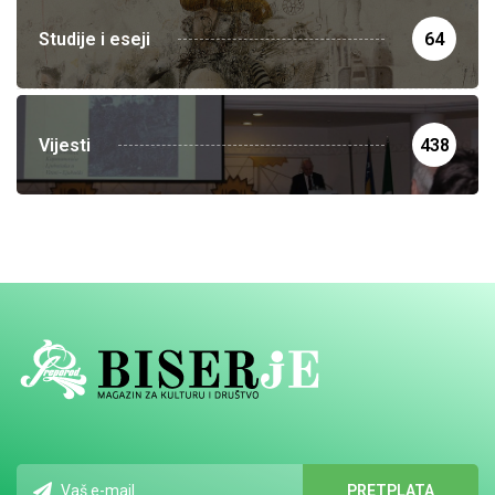
Studije i eseji
64
Vijesti
438