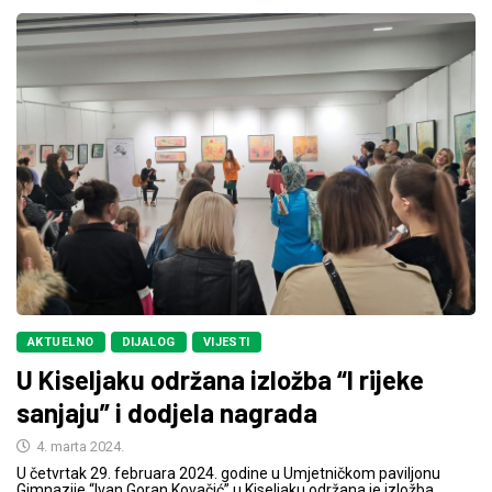
AKTUELNO
DIJALOG
VIJESTI
U Kiseljaku održana izložba “I rijeke
sanjaju” i dodjela nagrada
4. marta 2024.
U četvrtak 29. februara 2024. godine u Umjetničkom paviljonu
Gimnazije “Ivan Goran Kovačić” u Kiseljaku održana je izložba