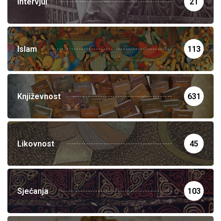
Intervjui
21
Islam
113
Književnost
631
Likovnost
45
Sjećanja
103