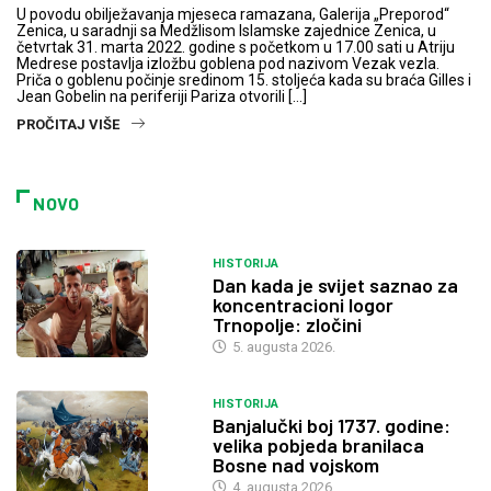
U povodu obilježavanja mjeseca ramazana, Galerija „Preporod“
Zenica, u saradnji sa Medžlisom Islamske zajednice Zenica, u
četvrtak 31. marta 2022. godine s početkom u 17.00 sati u Atriju
Medrese postavlja izložbu goblena pod nazivom Vezak vezla.
Priča o goblenu počinje sredinom 15. stoljeća kada su braća Gilles i
Jean Gobelin na periferiji Pariza otvorili […]
PROČITAJ VIŠE
NOVO
HISTORIJA
Dan kada je svijet saznao za
koncentracioni logor
Trnopolje: zločini
5. augusta 2026.
HISTORIJA
Banjalučki boj 1737. godine:
velika pobjeda branilaca
Bosne nad vojskom
4. augusta 2026.