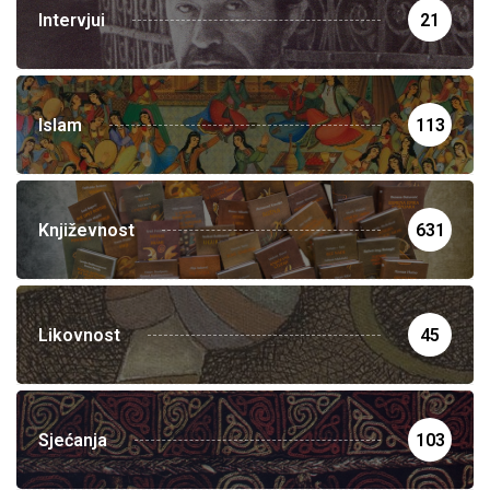
Intervjui
21
Islam
113
Književnost
631
Likovnost
45
Sjećanja
103