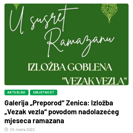
AKTUELNO
UMJETNOST
Galerija „Preporod“ Zenica: Izložba
„Vezak vezla“ povodom nadolazećeg
mjeseca ramazana
29. marta 2022.