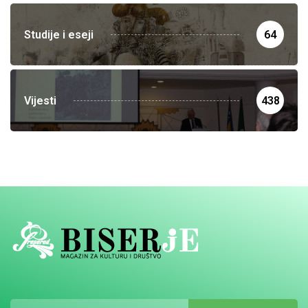
Studije i eseji
64
Vijesti
438