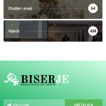
Studije i eseji
64
Vijesti
438