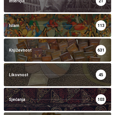
Intervjui
21
Islam
113
Književnost
631
Likovnost
45
Sjećanja
103