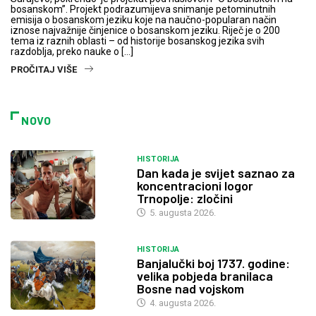
bosanskom”. Projekt podrazumijeva snimanje petominutnih
emisija o bosanskom jeziku koje na naučno-popularan način
iznose najvažnije činjenice o bosanskom jeziku. Riječ je o 200
tema iz raznih oblasti – od historije bosanskog jezika svih
razdoblja, preko nauke o […]
PROČITAJ VIŠE
NOVO
HISTORIJA
Dan kada je svijet saznao za
koncentracioni logor
Trnopolje: zločini
5. augusta 2026.
HISTORIJA
Banjalučki boj 1737. godine:
velika pobjeda branilaca
Bosne nad vojskom
4. augusta 2026.