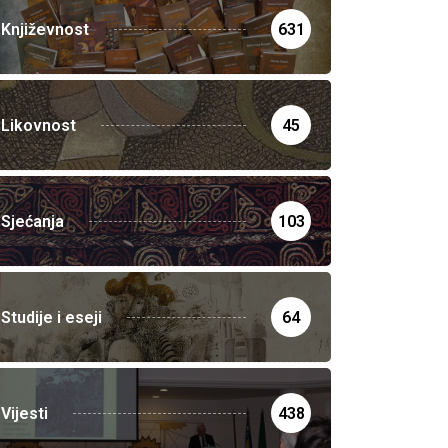
Književnost
631
Likovnost
45
Sjećanja
103
Studije i eseji
64
Vijesti
438