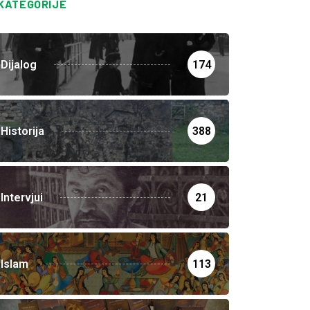
KATEGORIJE
Dijalog
174
Historija
388
Intervjui
21
Islam
113