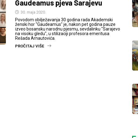
Gaudeamus pjeva Sarajevu
30. maja 2020.
Povodom obilježavanja 30 godina rada Akademski
ženski hor "Gaudeamus" je, nakon pet godina pauze
izveo bosansku narodnu pjesmu, sevdalinku "Sarajevo
na visoku gledu", u stilizaciji profesora emeritusa
Rešada Arnautovića.
PROČITAJ VIŠE