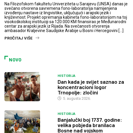
Na Filozofskom fakultetu Univerziteta u Sarajevu (UNSA) danas je
svečano otvorena savremena fono-laboratorija namijenjena
izvođenju nastave iz lingvistike, uključujući i arapski jezik i
književnost. Projekt opremanja kabineta fono-laboratorijom na toj
visokoškolskoj instituciji sa 120.000 KM finansirao je Međunarodni
centar za arapski jezik iz Rijada. Na svečanosti otvorenja
ambasador Kraljevine Saudijske Arabije u Bosni i Hercegovini […]
PROČITAJ VIŠE
NOVO
HISTORIJA
Dan kada je svijet saznao za
koncentracioni logor
Trnopolje: zločini
5. augusta 2026.
HISTORIJA
Banjalučki boj 1737. godine:
velika pobjeda branilaca
Bosne nad vojskom