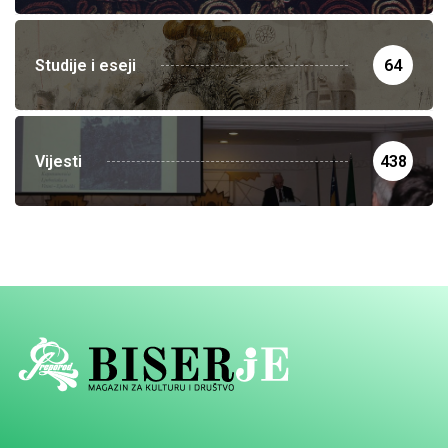
Studije i eseji
64
Vijesti
438