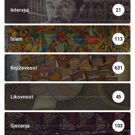
Intervjui
21
Islam
113
Književnost
631
Likovnost
45
Sjećanja
103