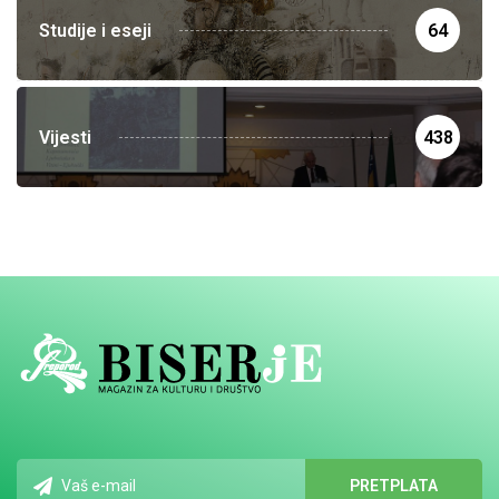
Studije i eseji
64
Vijesti
438