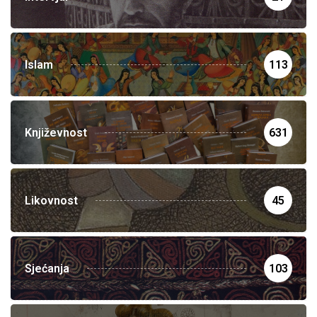
Islam
113
Književnost
631
Likovnost
45
Sjećanja
103