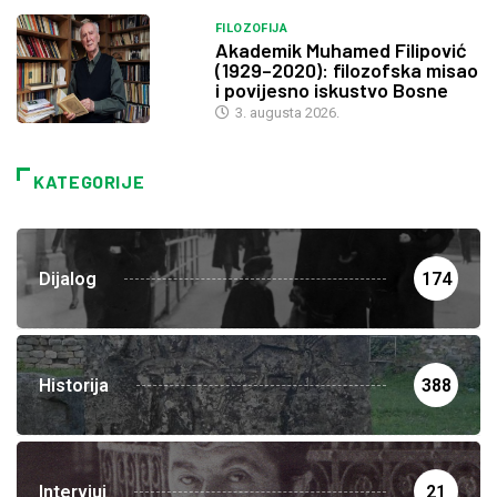
FILOZOFIJA
Akademik Muhamed Filipović
(1929–2020): filozofska misao
i povijesno iskustvo Bosne
3. augusta 2026.
KATEGORIJE
Dijalog
174
Historija
388
Intervjui
21