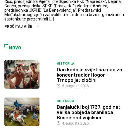
Čiču, predsjednika Vijeća i predsjednika HKD “Napredak”, Dejana
Garića, predsjednika SPKD “Prosvjeta” i Vladimir Andrlea,
predsjednika JKPHD “La Benevolencija”. Predstavnici
Međukulturnog vijeća zahvalili su ministrici na brzo organiziranom
sastanku te prezentirali […]
PROČITAJ VIŠE
NOVO
HISTORIJA
Dan kada je svijet saznao za
koncentracioni logor
Trnopolje: zločini
5. augusta 2026.
HISTORIJA
Banjalučki boj 1737. godine:
velika pobjeda branilaca
Bosne nad vojskom
4. augusta 2026.