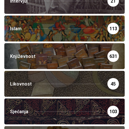
Intervjui
21
Islam
113
Književnost
631
Likovnost
45
Sjećanja
103