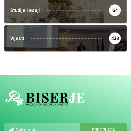
Studije i eseji
64
Vijesti
438