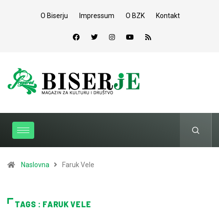
O Biserju
Impressum
O BZK
Kontakt
Naslovna
Faruk Vele
TAGS : FARUK VELE