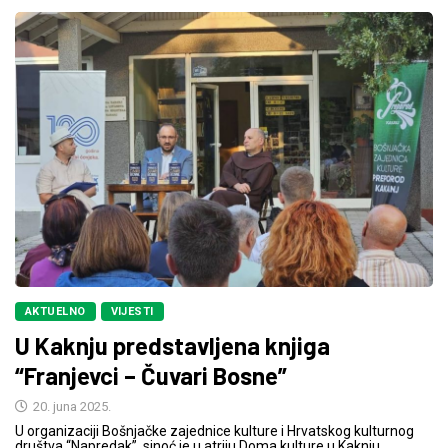
AKTUELNO
VIJESTI
U Kaknju predstavljena knjiga
“Franjevci – Čuvari Bosne”
20. juna 2025.
U organizaciji Bošnjačke zajednice kulture i Hrvatskog kulturnog
društva “Napredak”, sinoć je u atriju Doma kulture u Kaknju