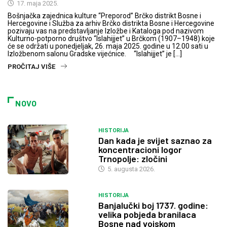
17. maja 2025.
Bošnjačka zajednica kulture “Preporod” Brčko distrikt Bosne i
Hercegovine i Služba za arhiv Brčko distrikta Bosne i Hercegovine
pozivaju vas na predstavljanje Izložbe i Kataloga pod nazivom
Kulturno-potporno društvo “Islahijjet” u Brčkom (1907–1948) koje
će se održati u ponedjeljak, 26. maja 2025. godine u 12.00 sati u
Izložbenom salonu Gradske vijećnice. “Islahijjet” je […]
PROČITAJ VIŠE
NOVO
HISTORIJA
Dan kada je svijet saznao za
koncentracioni logor
Trnopolje: zločini
5. augusta 2026.
HISTORIJA
Banjalučki boj 1737. godine:
velika pobjeda branilaca
Bosne nad vojskom