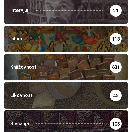
Intervjui
21
Islam
113
Književnost
631
Likovnost
45
Sjećanja
103