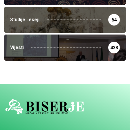
Studije i eseji
64
Vijesti
438