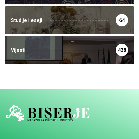
Studije i eseji
64
Vijesti
438