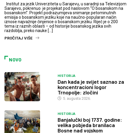
Institut za jezik Univerziteta u Sarajevu, u saradnji sa Televizijom
Sarajevo, pokrenuo je projekat pod naslovom “O bosanskom na
bosanskom”. Projekt podrazumijeva snimanje petominutnih
emisija o bosanskom jeziku koje na naučno-popularan način
iznose najvažnije činjenice o bosanskom jeziku. Riječ je o 200
tema iz raznih oblasti – od historije bosanskog jezika svih
razdoblja, preko nauke […]
PROČITAJ VIŠE
NOVO
HISTORIJA
Dan kada je svijet saznao za
koncentracioni logor
Trnopolje: zločini
5. augusta 2026.
HISTORIJA
Banjalučki boj 1737. godine:
velika pobjeda branilaca
Bosne nad vojskom