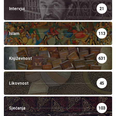
Intervjui
21
Islam
113
Književnost
631
Likovnost
45
Sjećanja
103