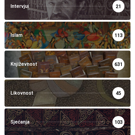
Intervjui
21
Islam
113
Književnost
631
Likovnost
45
Sjećanja
103