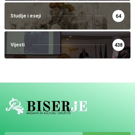
Studije i eseji
64
Vijesti
438