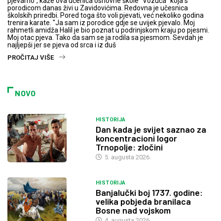
pjevamo“, kaže ova učenica osnovne škole "Vozuća" koja s
porodicom danas živi u Zavidovićima. Redovna je učesnica
školskih priredbi. Pored toga što voli pjevati, već nekoliko godina
trenira karate. "Ja sam iz porodice gdje se uvijek pjevalo. Moj
rahmetli amidža Halil je bio poznat u podrinjskom kraju po pjesmi.
Moj otac pjeva. Tako da sam se ja rodila sa pjesmom. Sevdah je
najljepši jer se pjeva od srca i iz duš
PROČITAJ VIŠE
NOVO
HISTORIJA
Dan kada je svijet saznao za
koncentracioni logor
Trnopolje: zločini
5. augusta 2026.
HISTORIJA
Banjalučki boj 1737. godine:
velika pobjeda branilaca
Bosne nad vojskom
4. augusta 2026.