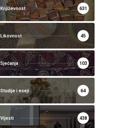
Književnost
631
Likovnost
45
Sjećanja
103
Studije i eseji
64
Vijesti
438