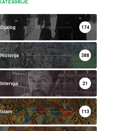
KATEGORIJE
Dijalog
174
Historija
388
Intervjui
21
Islam
113