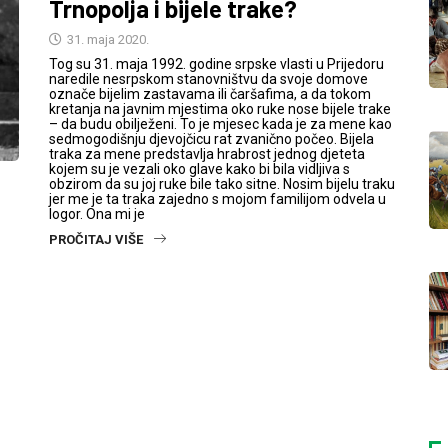
Trnopolja i bijele trake?
31. maja 2020.
Tog su 31. maja 1992. godine srpske vlasti u Prijedoru
naredile nesrpskom stanovništvu da svoje domove
označe bijelim zastavama ili čaršafima, a da tokom
kretanja na javnim mjestima oko ruke nose bijele trake
– da budu obilježeni. To je mjesec kada je za mene kao
sedmogodišnju djevojčicu rat zvanično počeo. Bijela
traka za mene predstavlja hrabrost jednog djeteta
kojem su je vezali oko glave kako bi bila vidljiva s
obzirom da su joj ruke bile tako sitne. Nosim bijelu traku
jer me je ta traka zajedno s mojom familijom odvela u
logor. Ona mi je
PROČITAJ VIŠE