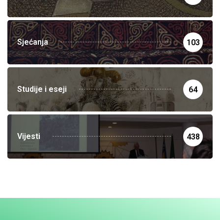
Sjećanja
103
Studije i eseji
64
Vijesti
438