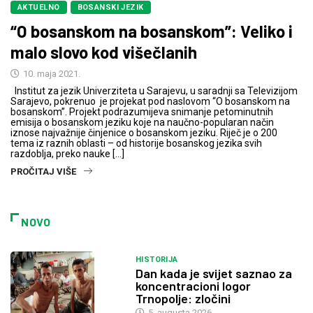
AKTUELNO
BOSANSKI JEZIK
“O bosanskom na bosanskom”: Veliko i
malo slovo kod višečlanih
10. maja 2021.
Institut za jezik Univerziteta u Sarajevu, u saradnji sa Televizijom
Sarajevo, pokrenuo je projekat pod naslovom “O bosanskom na
bosanskom”. Projekt podrazumijeva snimanje petominutnih
emisija o bosanskom jeziku koje na naučno-popularan način
iznose najvažnije činjenice o bosanskom jeziku. Riječ je o 200
tema iz raznih oblasti – od historije bosanskog jezika svih
razdoblja, preko nauke […]
PROČITAJ VIŠE
NOVO
HISTORIJA
Dan kada je svijet saznao za
koncentracioni logor
Trnopolje: zločini
5. augusta 2026.