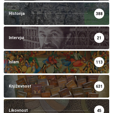
Historija
388
Intervjui
21
Islam
113
Književnost
631
Likovnost
45