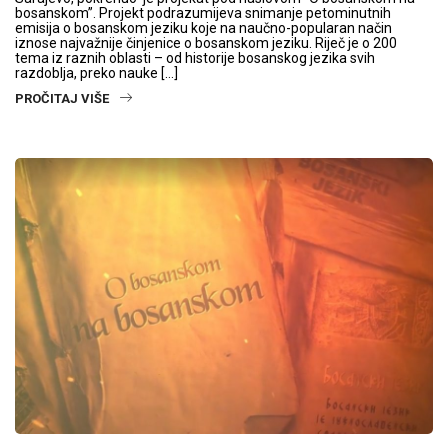
bosanskom”. Projekt podrazumijeva snimanje petominutnih
emisija o bosanskom jeziku koje na naučno-popularan način
iznose najvažnije činjenice o bosanskom jeziku. Riječ je o 200
tema iz raznih oblasti – od historije bosanskog jezika svih
razdoblja, preko nauke […]
PROČITAJ VIŠE