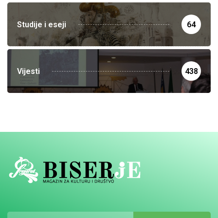
Studije i eseji
64
Vijesti
438