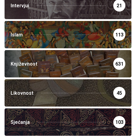
Intervjui
21
Islam
113
Književnost
631
Likovnost
45
Sjećanja
103