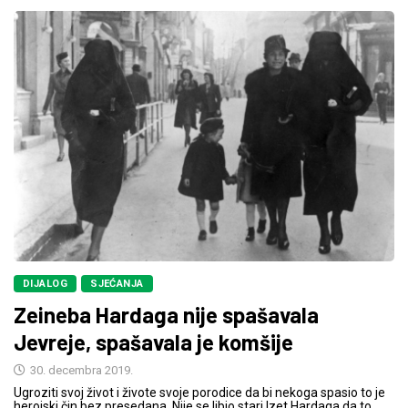
DIJALOG
SJEĆANJA
Zeineba Hardaga nije spašavala
Jevreje, spašavala je komšije
30. decembra 2019.
Ugroziti svoj život i živote svoje porodice da bi nekoga spasio to je
herojski čin bez presedana. Nije se libio stari Izet Hardaga da to