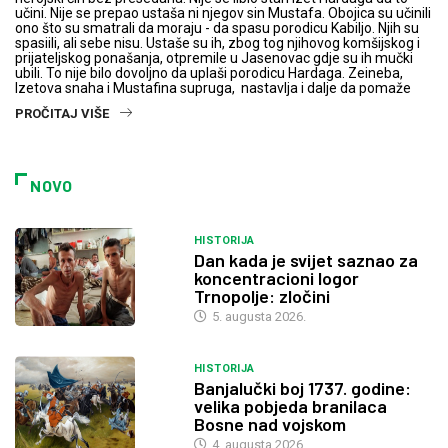
učini. Nije se prepao ustaša ni njegov sin Mustafa. Obojica su učinili
ono što su smatrali da moraju - da spasu porodicu Kabiljo. Njih su
spasiili, ali sebe nisu. Ustaše su ih, zbog tog njihovog komšijskog i
prijateljskog ponašanja, otpremile u Jasenovac gdje su ih mučki
ubili. To nije bilo dovoljno da uplaši porodicu Hardaga. Zeineba,
Izetova snaha i Mustafina supruga, nastavlja i dalje da pomaže
PROČITAJ VIŠE
NOVO
HISTORIJA
Dan kada je svijet saznao za
koncentracioni logor
Trnopolje: zločini
5. augusta 2026.
HISTORIJA
Banjalučki boj 1737. godine:
velika pobjeda branilaca
Bosne nad vojskom
4. augusta 2026.