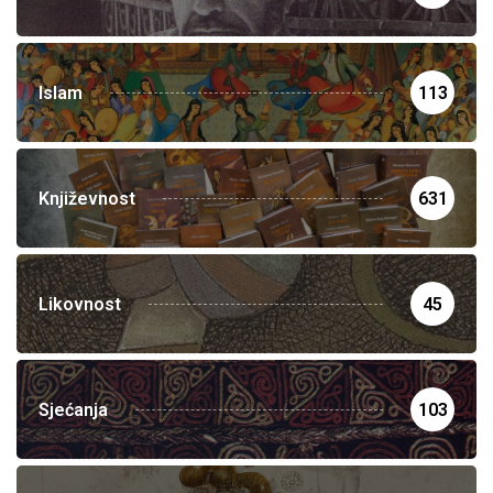
Islam
113
Književnost
631
Likovnost
45
Sjećanja
103