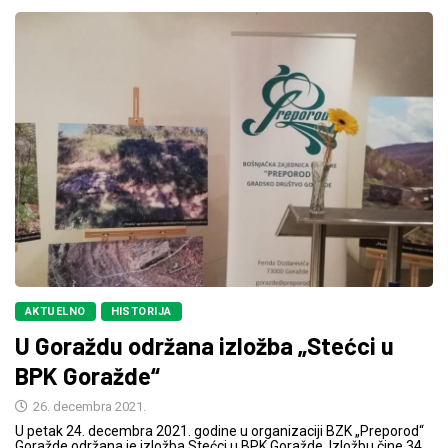
AKTUELNO
HISTORIJA
U Goraždu održana izložba „Stećci u
BPK Goražde“
26. decembra 2021.
U petak 24. decembra 2021. godine u organizaciji BZK „Preporod“
Goražde održana je izložba Stećci u BPK Goražde. Izložbu čine 34