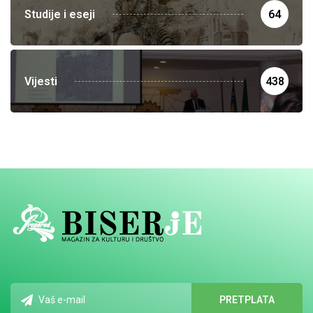
Studije i eseji
64
Vijesti
438