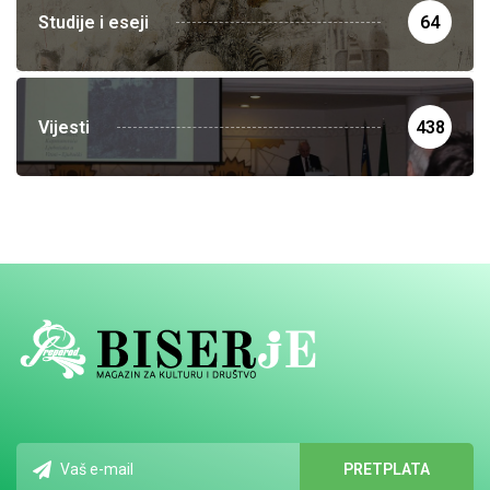
Studije i eseji
64
Vijesti
438