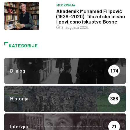
FILOZOFIJA
Akademik Muhamed Filipović
(1929–2020): filozofska misao
i povijesno iskustvo Bosne
3. augusta 2026.
KATEGORIJE
Dijalog
174
Historija
388
Intervjui
21