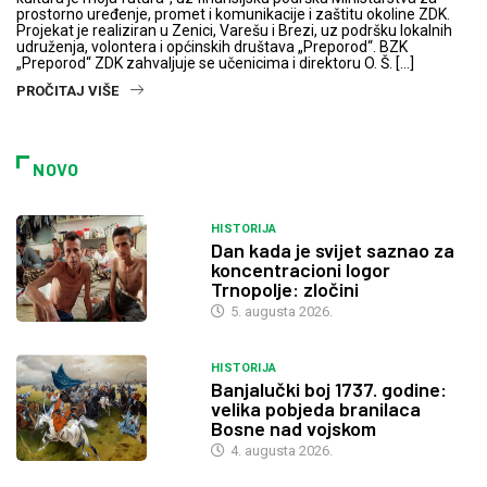
prostorno uređenje, promet i komunikacije i zaštitu okoline ZDK.
Projekat je realiziran u Zenici, Varešu i Brezi, uz podršku lokalnih
udruženja, volontera i općinskih društava „Preporod“. BZK
„Preporod“ ZDK zahvaljuje se učenicima i direktoru O. Š. […]
PROČITAJ VIŠE
NOVO
HISTORIJA
Dan kada je svijet saznao za
koncentracioni logor
Trnopolje: zločini
5. augusta 2026.
HISTORIJA
Banjalučki boj 1737. godine:
velika pobjeda branilaca
Bosne nad vojskom
4. augusta 2026.