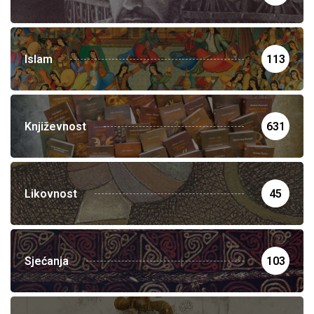
Islam
113
Književnost
631
Likovnost
45
Sjećanja
103