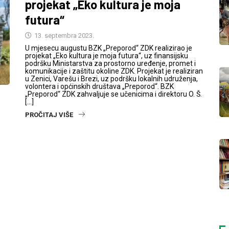
projekat „Eko kultura je moja
futura“
13. septembra 2023.
U mjesecu augustu BZK „Preporod“ ZDK realizirao je
projekat „Eko kultura je moja futura“, uz finansijsku
podršku Ministarstva za prostorno uređenje, promet i
komunikacije i zaštitu okoline ZDK. Projekat je realiziran
u Zenici, Varešu i Brezi, uz podršku lokalnih udruženja,
volontera i općinskih društava „Preporod“. BZK
„Preporod“ ZDK zahvaljuje se učenicima i direktoru O. Š.
[…]
PROČITAJ VIŠE