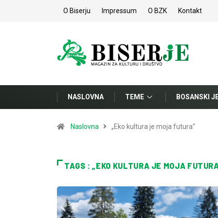
O Biserju
Impressum
O BZK
Kontakt
NASLOVNA
TEME
BOSANSKI J
Naslovna
„Eko kultura je moja futura“
TAGS : „EKO KULTURA JE MOJA FUTUR