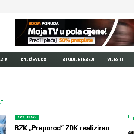
EZIK
KNJIŽEVNOST
STUDIJE I ESEJI
VIJESTI
A“
AKTUELNO
BZK „Preporod“ ZDK realizirao