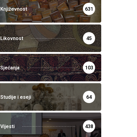
Književnost
631
Likovnost
45
Sjećanja
103
Studije i eseji
64
Vijesti
438