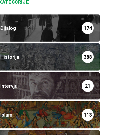
KATEGORIJE
Dijalog
174
Historija
388
Intervjui
21
Islam
113