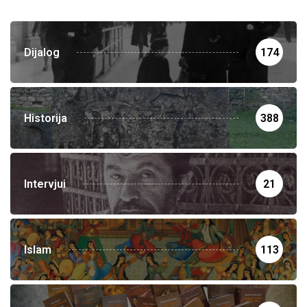
Dijalog
174
Historija
388
Intervjui
21
Islam
113