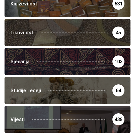
Književnost
631
Likovnost
45
Sjećanja
103
Studije i eseji
64
Vijesti
438