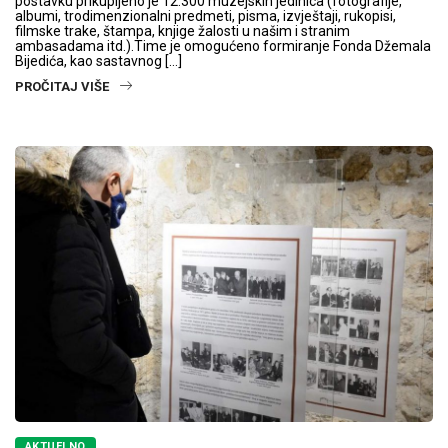
postavku prikupljeno je 12.300 muzejskih jedinica (fotografije,
albumi, trodimenzionalni predmeti, pisma, izvještaji, rukopisi,
filmske trake, štampa, knjige žalosti u našim i stranim
ambasadama itd.).Time je omogućeno formiranje Fonda Džemala
Bijedića, kao sastavnog […]
PROČITAJ VIŠE
AKTUELNO