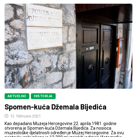
AKTUELNO
HISTORIJA
Spomen-kuća Džemala Bijedića
12. februara 2021.
Kao depadans Muzeja Hercegovine 22. aprila 1981. godine
otvorena je Spomen-kuća Džemala Bijedića. Za nosioca
muzeološke djelatnosti određen je Muzej Hercegovine. Za ovu