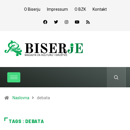
O Biserju
Impressum
O BZK
Kontakt
Naslovna
debata
TAGS : DEBATA