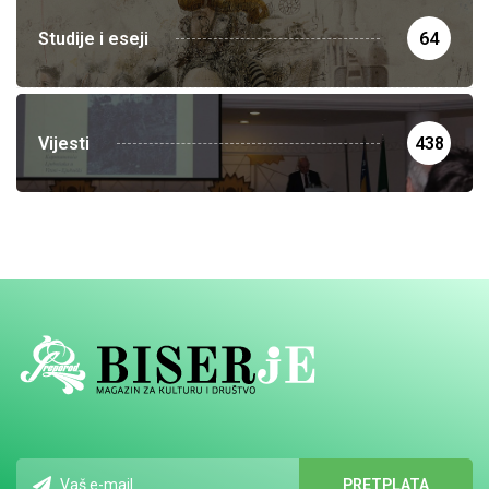
Studije i eseji
64
Vijesti
438