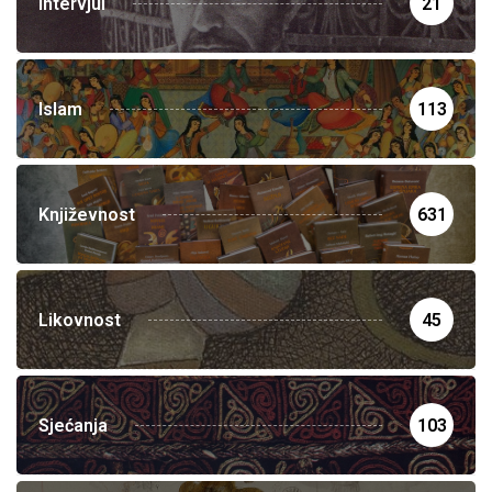
Intervjui
21
Islam
113
Književnost
631
Likovnost
45
Sjećanja
103