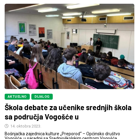
AKTUELNO
DIJALOG
Škola debate za učenike srednjih škola
sa područja Vogošće u
14. oktobra 2023.
Bošnjačka zajednica kulture „Preporod“ – Općinsko društvo
Vogošća, u saradnji sa Srednjoškolskim centrom Vogošća,