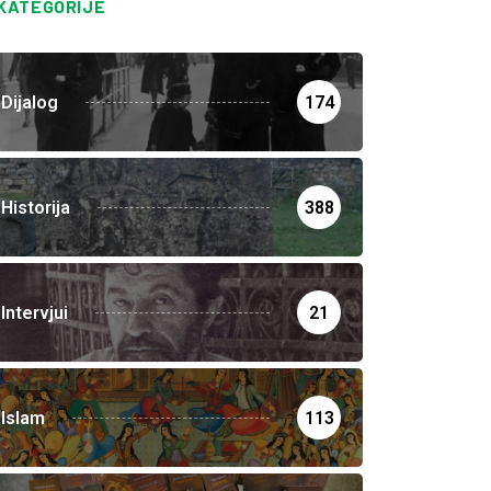
KATEGORIJE
Dijalog
174
Historija
388
Intervjui
21
Islam
113