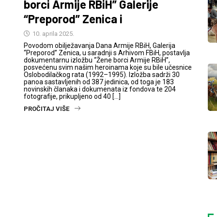
borci Armije RBiH” Galerije
“Preporod” Zenica i
10. aprila 2025.
Povodom obilježavanja Dana Armije RBiH, Galerija
“Preporod” Zenica, u saradnji s Arhivom FBiH, postavlja
dokumentarnu izložbu “Žene borci Armije RBiH”,
posvećenu svim našim heroinama koje su bile učesnice
Oslobodilačkog rata (1992–1995). Izložba sadrži 30
panoa sastavljenih od 387 jedinica, od toga je 183
novinskih članaka i dokumenata iz fondova te 204
fotografije, prikupljeno od 40 […]
PROČITAJ VIŠE