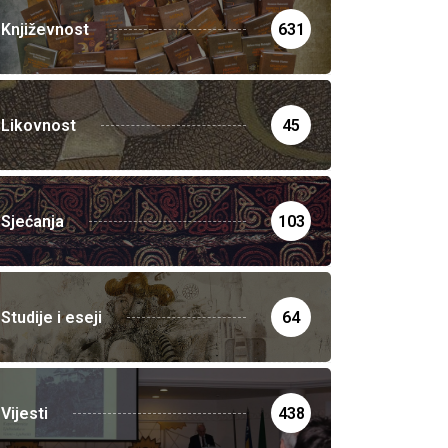
Književnost
631
Likovnost
45
Sjećanja
103
Studije i eseji
64
Vijesti
438