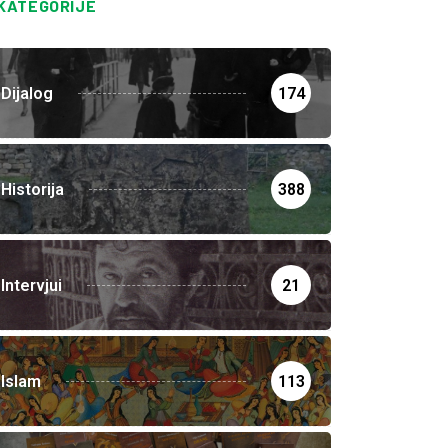
KATEGORIJE
Dijalog
174
Historija
388
Intervjui
21
Islam
113