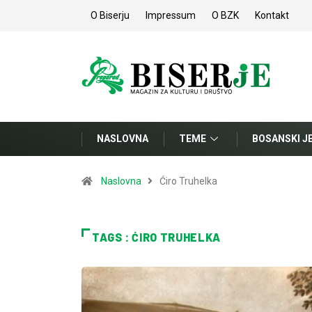
O Biserju
Impressum
O BZK
Kontakt
NASLOVNA
TEME
BOSANSKI J
Naslovna
Ćiro Truhelka
TAGS : ĆIRO TRUHELKA