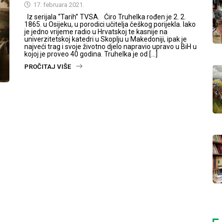
17. februara 2021.
Iz serijala “Tarih” TVSA. Ćiro Truhelka rođen je 2. 2.
1865. u Osijeku, u porodici učitelja češkog porijekla. Iako
je jedno vrijeme radio u Hrvatskoj te kasnije na
univerzitetskoj katedri u Skoplju u Makedoniji, ipak je
najveći trag i svoje životno djelo napravio upravo u BiH u
kojoj je proveo 40 godina. Truhelka je od […]
PROČITAJ VIŠE