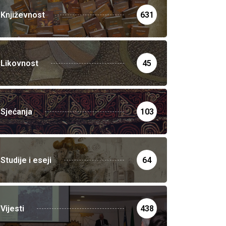
Književnost
631
Likovnost
45
Sjećanja
103
Studije i eseji
64
Vijesti
438