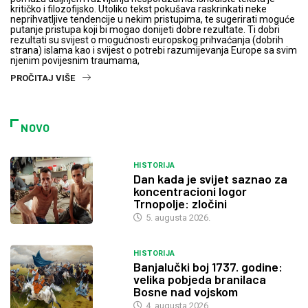
kritičko i filozofijsko. Utoliko tekst pokušava raskrinkati neke
neprihvatljive tendencije u nekim pristupima, te sugerirati moguće
putanje pristupa koji bi mogao donijeti dobre rezultate. Ti dobri
rezultati su svijest o mogućnosti europskog prihvaćanja (dobrih
strana) islama kao i svijest o potrebi razumijevanja Europe sa svim
njenim povijesnim traumama,
PROČITAJ VIŠE
NOVO
HISTORIJA
Dan kada je svijet saznao za
koncentracioni logor
Trnopolje: zločini
5. augusta 2026.
HISTORIJA
Banjalučki boj 1737. godine:
velika pobjeda branilaca
Bosne nad vojskom
4. augusta 2026.