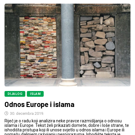
DIJALOG
ISLAM
Odnos Europe i islama
30. decembra 2019.
Riječ je o radu koji analizira neke pravce razmišljanja o odnosu
islama i Europe. Tekst želi prikazati domete, dobre i loše strane, te
ishodišta pristupa koji ili unose svjetlo u odnos islama i Europe ili
pomažu daljnjem razvijanju nesporazuma. Ishodište teksta je