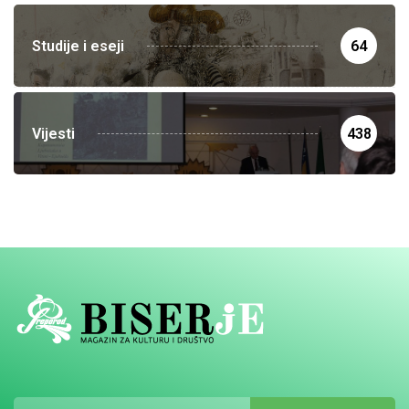
Studije i eseji
64
Vijesti
438