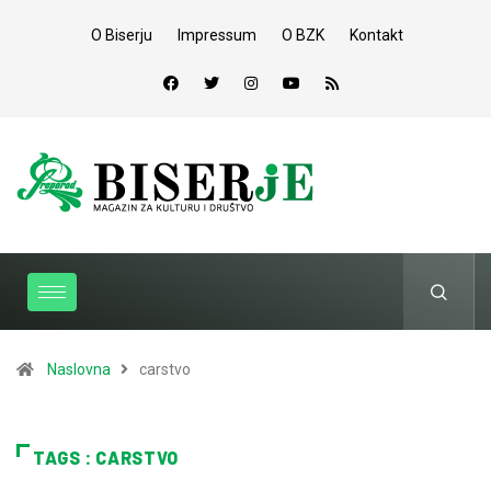
O Biserju
Impressum
O BZK
Kontakt
Naslovna
carstvo
TAGS : CARSTVO