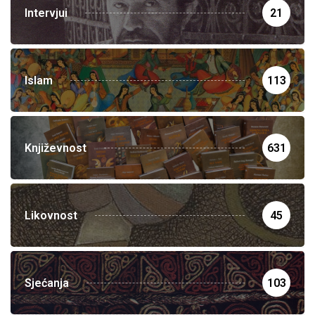
Intervjui
21
Islam
113
Književnost
631
Likovnost
45
Sjećanja
103