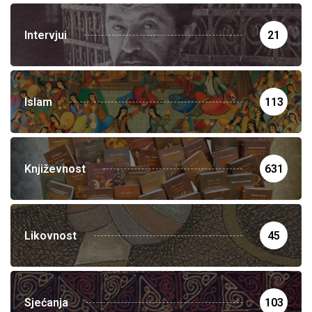
Intervjui
21
Islam
113
Književnost
631
Likovnost
45
Sjećanja
103