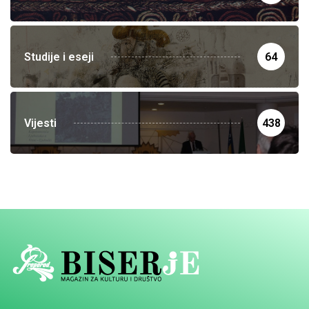
Studije i eseji
64
Vijesti
438