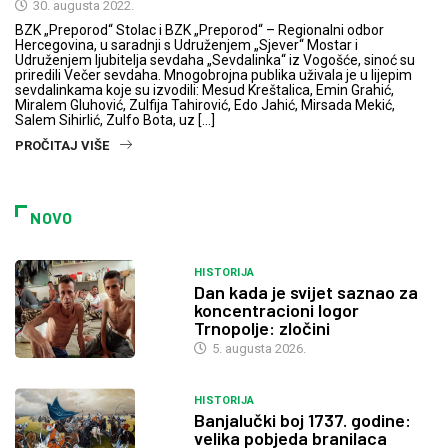
30. augusta 2022.
BZK „Preporod“ Stolac i BZK „Preporod“ – Regionalni odbor
Hercegovina, u saradnji s Udruženjem „Sjever“ Mostar i
Udruženjem ljubitelja sevdaha „Sevdalinka“ iz Vogošće, sinoć su
priredili Večer sevdaha. Mnogobrojna publika uživala je u lijepim
sevdalinkama koje su izvodili: Mesud Kreštalica, Emin Grahić,
Miralem Gluhović, Zulfija Tahirović, Edo Jahić, Mirsada Mekić,
Salem Sihirlić, Zulfo Bota, uz […]
PROČITAJ VIŠE
NOVO
HISTORIJA
Dan kada je svijet saznao za
koncentracioni logor
Trnopolje: zločini
5. augusta 2026.
HISTORIJA
Banjalučki boj 1737. godine:
velika pobjeda branilaca