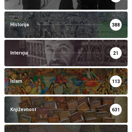
Historija
388
Intervjui
21
Islam
113
Književnost
631