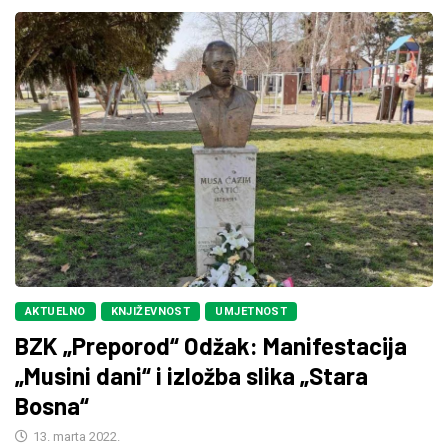
AKTUELNO
KNJIŽEVNOST
UMJETNOST
BZK „Preporod“ Odžak: Manifestacija
„Musini dani“ i izložba slika „Stara
Bosna“
13. marta 2022.