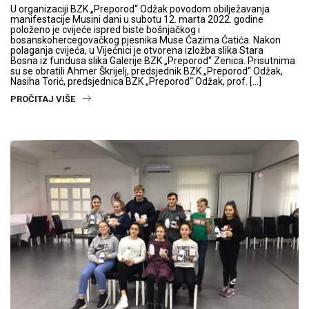
U organizaciji BZK „Preporod“ Odžak povodom obilježavanja
manifestacije Musini dani u subotu 12. marta 2022. godine
položeno je cvijeće ispred biste bošnjačkog i
bosanskohercegovačkog pjesnika Muse Ćazima Ćatića. Nakon
polaganja cvijeća, u Vijećnici je otvorena izložba slika Stara
Bosna iz fundusa slika Galerije BZK „Preporod“ Zenica. Prisutnima
su se obratili Ahmer Škrijelj, predsjednik BZK „Preporod“ Odžak,
Nasiha Torić, predsjednica BZK „Preporod“ Odžak, prof. […]
PROČITAJ VIŠE