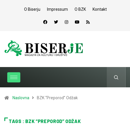
O Biserju
Impressum
O BZK
Kontakt
Naslovna
BZK “Preporod” Odžak
TAGS : BZK “PREPOROD” ODŽAK