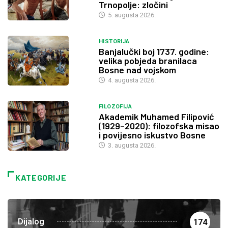
Trnopolje: zločini
5. augusta 2026.
HISTORIJA
Banjalučki boj 1737. godine:
velika pobjeda branilaca
Bosne nad vojskom
4. augusta 2026.
FILOZOFIJA
Akademik Muhamed Filipović
(1929–2020): filozofska misao
i povijesno iskustvo Bosne
3. augusta 2026.
KATEGORIJE
Dijalog
174