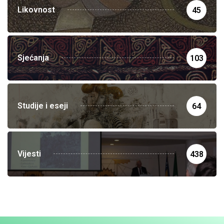
Likovnost
45
Sjećanja
103
Studije i eseji
64
Vijesti
438