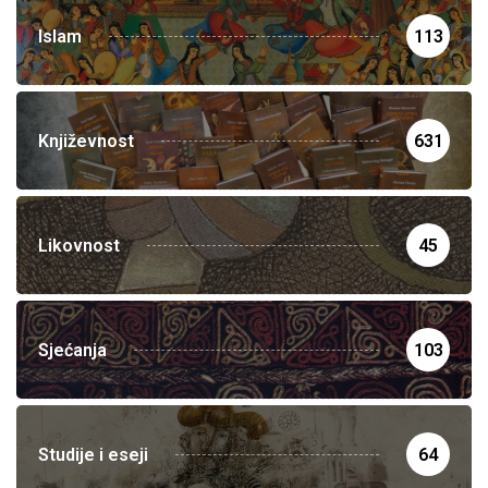
Islam
113
Književnost
631
Likovnost
45
Sjećanja
103
Studije i eseji
64