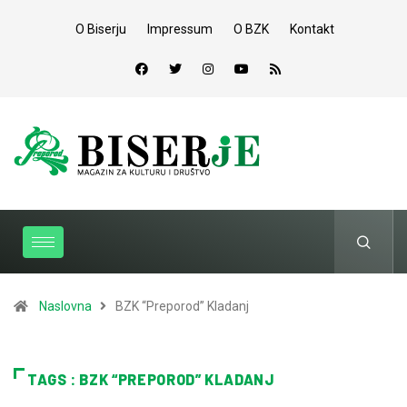
O Biserju
Impressum
O BZK
Kontakt
Naslovna
BZK “Preporod” Kladanj
TAGS : BZK “PREPOROD” KLADANJ