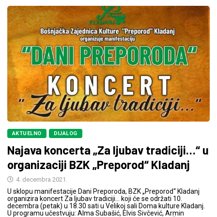
AKTUELNO
DIJALOG
Najava koncerta „Za ljubav tradiciji…“ u
organizaciji BZK „Preporod“ Kladanj
4. decembra 2021.
U sklopu manifestacije Dani Preporoda, BZK „Preporod“ Kladanj
organizira koncert Za ljubav tradiciji… koji će se održati 10.
decembra (petak) u 18.30 sati u Velikoj sali Doma kulture Kladanj.
U programu učestvuju: Alma Subašić, Elvis Sivčević, Armin