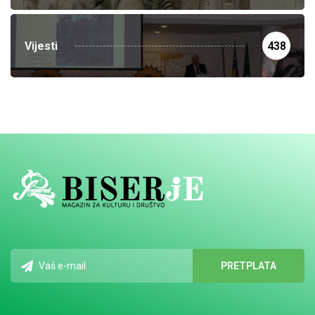
Vijesti
438