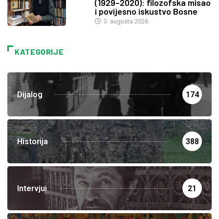
(1929–2020): filozofska misao
i povijesno iskustvo Bosne
3. augusta 2026.
KATEGORIJE
Dijalog
174
Historija
388
Intervjui
21