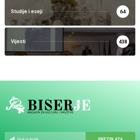
Studije i eseji
64
Vijesti
438