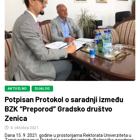
AKTUELNO
DIJALOG
Potpisan Protokol o saradnji između
BZK “Preporod” Gradsko društvo
Zenica
4. oktobra 2021.
Dana 15. 9. 2021. godine u prostorijama Rektorata Univerziteta u
Zenici potpisan je Protokol o saradnji između Bošnjačke zajednice