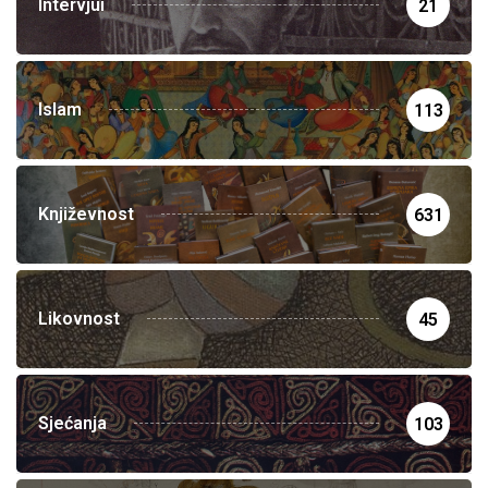
Intervjui
21
Islam
113
Književnost
631
Likovnost
45
Sjećanja
103