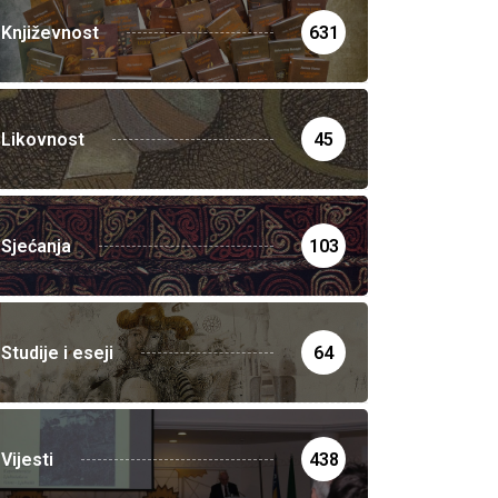
Književnost
631
Likovnost
45
Sjećanja
103
Studije i eseji
64
Vijesti
438