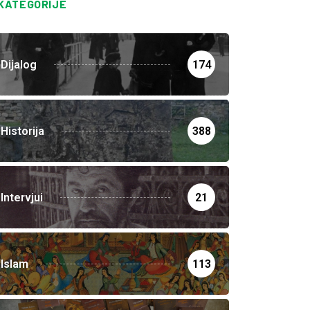
KATEGORIJE
Dijalog
174
Historija
388
Intervjui
21
Islam
113