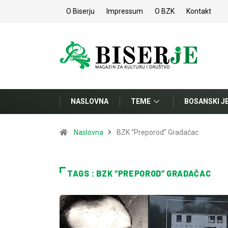
O Biserju
Impressum
O BZK
Kontakt
NASLOVNA
TEME
BOSANSKI J
Naslovna
BZK “Preporod” Gradačac
TAGS : BZK “PREPOROD” GRADAČAC