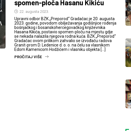
spomen-ploča Hasanu Kikiću
22. augusta 2023.
Upravni odbor BZK „Preporod“ Gradačac je 20. augusta
2023. godine, povodom obilježavanja godišnjice rođenja
bošnjačkog i bosanskohercegovačkog književnika
Hasana Kikića, postavio spomen-ploču na mjestu gdje
se nekada nalazila njegova rodna kuća. BZK „Preporod“
Gradačac ovom prilikom zahvalio se izvođaču radova
Granit-prom D. Ledenice d. o. o. na čelu sa vlasnikom
Edom Kamenicom Hodžićem i vlasniku objekta […]
PROČITAJ VIŠE