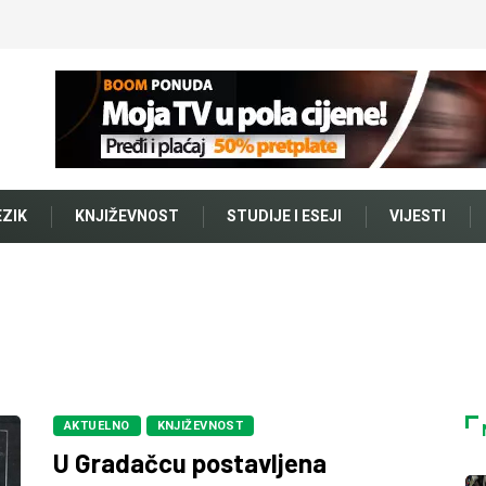
EZIK
KNJIŽEVNOST
STUDIJE I ESEJI
VIJESTI
AKTUELNO
KNJIŽEVNOST
U Gradačcu postavljena