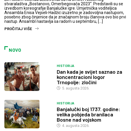
stvaralaštva „Bostanovo, Omerbegovača 2023“. Predstavili su se
izvedbom koreografije Banjalučke igre. Umjetnička voditeljica
Ansambla Enisa Vejseli-Hadžić izuzetno je zadovoljna nastupom,
posebno zbog činjenice da je značajnom broju članova ovo bio prvi
nastup. Ansambl nastavlja sa radom u septembru, […]
PROČITAJ VIŠE
NOVO
HISTORIJA
Dan kada je svijet saznao za
koncentracioni logor
Trnopolje: zločini
5. augusta 2026.
HISTORIJA
Banjalučki boj 1737. godine:
velika pobjeda branilaca
Bosne nad vojskom
4. augusta 2026.