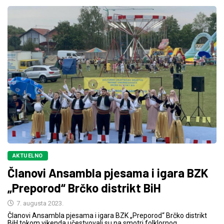
AKTUELNO
Članovi Ansambla pjesama i igara BZK
„Preporod“ Brčko distrikt BiH
7. augusta 2023.
Članovi Ansambla pjesama i igara BZK „Preporod“ Brčko distrikt
BiH tokom vikenda učestvovali su na smotri folklornog