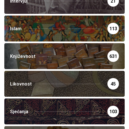
Intervjui
21
Islam
113
Književnost
631
Likovnost
45
Sjećanja
103