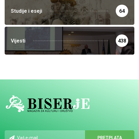
Studije i eseji
64
Vijesti
438