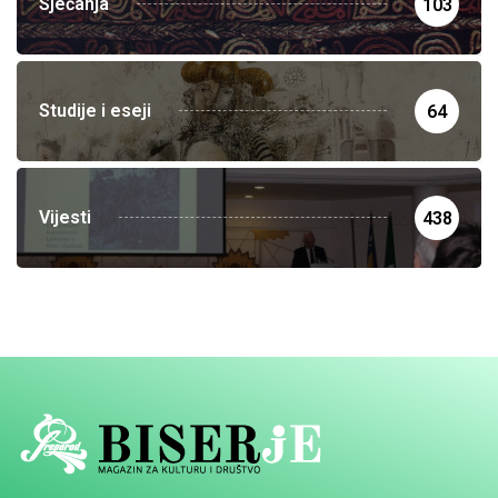
Sjećanja
103
Studije i eseji
64
Vijesti
438