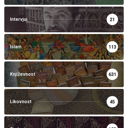
Intervjui
21
Islam
113
Književnost
631
Likovnost
45