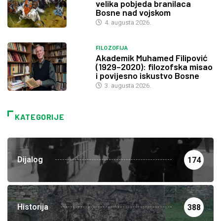
velika pobjeda branilaca
Bosne nad vojskom
4. augusta 2026.
FILOZOFIJA
Akademik Muhamed Filipović
(1929–2020): filozofska misao
i povijesno iskustvo Bosne
3. augusta 2026.
KATEGORIJE
Dijalog
174
Historija
388