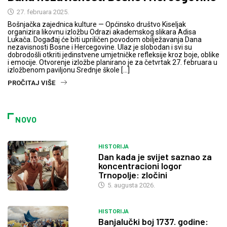
27. februara 2025.
Bošnjačka zajednica kulture — Općinsko društvo Kiseljak
organizira likovnu izložbu Odrazi akademskog slikara Adisa
Lukača. Događaj će biti upriličen povodom obilježavanja Dana
nezavisnosti Bosne i Hercegovine. Ulaz je slobodan i svi su
dobrodošli otkriti jedinstvene umjetničke refleksije kroz boje, oblike
i emocije. Otvorenje izložbe planirano je za četvrtak 27. februara u
izložbenom paviljonu Srednje škole […]
PROČITAJ VIŠE
NOVO
HISTORIJA
Dan kada je svijet saznao za
koncentracioni logor
Trnopolje: zločini
5. augusta 2026.
HISTORIJA
Banjalučki boj 1737. godine: