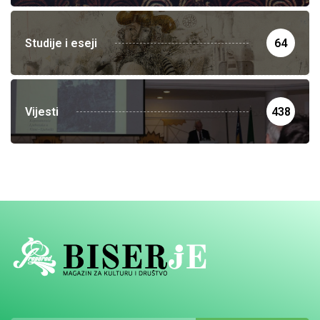
Studije i eseji
64
Vijesti
438