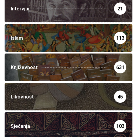
Intervjui
21
Islam
113
Književnost
631
Likovnost
45
Sjećanja
103