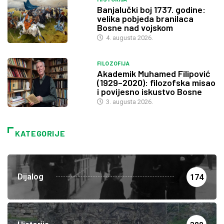
Banjalučki boj 1737. godine:
velika pobjeda branilaca
Bosne nad vojskom
4. augusta 2026.
FILOZOFIJA
Akademik Muhamed Filipović
(1929–2020): filozofska misao
i povijesno iskustvo Bosne
3. augusta 2026.
KATEGORIJE
Dijalog
174