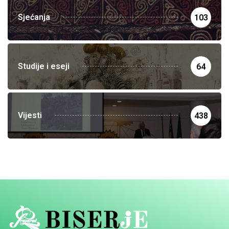
Sjećanja
103
Studije i eseji
64
Vijesti
438