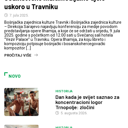
uskoro u Travniku
7. jula 2025.
Bošnjačka zajednica kulture Travnik i Bošnjačka zajednica kulture
– Direkcija Sarajevo najavljuju konferenciju za medije povodom
predstavljanja opere Ilhamija, a koje će se održati u srijedu, 9. jula
2025. godine s početkom od 12.00 sati u Svečanoj sali hotela
“Vezir Palace” u Travniku. Opera Ilhamija, za koju libreto i
kompoziciju potpisuje bošnjački i bosanskohercegovački
kompozitor […]
PROČITAJ VIŠE
NOVO
HISTORIJA
Dan kada je svijet saznao za
koncentracioni logor
Trnopolje: zločini
5. augusta 2026.
HISTORIJA