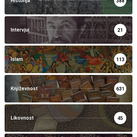
Historija
388
Intervjui
21
Islam
113
Književnost
631
Likovnost
45