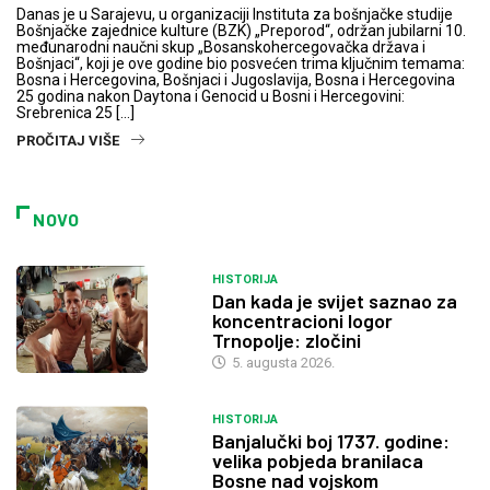
Danas je u Sarajevu, u organizaciji Instituta za bošnjačke studije
Bošnjačke zajednice kulture (BZK) „Preporod“, održan jubilarni 10.
međunarodni naučni skup „Bosanskohercegovačka država i
Bošnjaci“, koji je ove godine bio posvećen trima ključnim temama:
Bosna i Hercegovina, Bošnjaci i Jugoslavija, Bosna i Hercegovina
25 godina nakon Daytona i Genocid u Bosni i Hercegovini:
Srebrenica 25 […]
PROČITAJ VIŠE
NOVO
HISTORIJA
Dan kada je svijet saznao za
koncentracioni logor
Trnopolje: zločini
5. augusta 2026.
HISTORIJA
Banjalučki boj 1737. godine:
velika pobjeda branilaca
Bosne nad vojskom