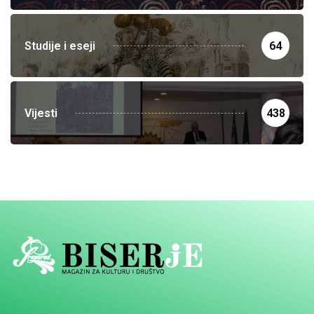
Studije i eseji
64
Vijesti
438