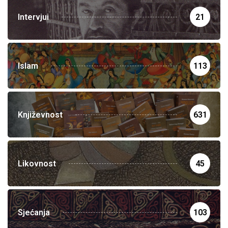
Intervjui
21
Islam
113
Književnost
631
Likovnost
45
Sjećanja
103