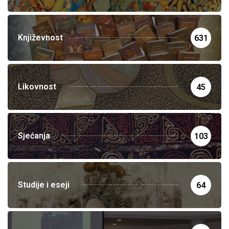
Književnost
631
Likovnost
45
Sjećanja
103
Studije i eseji
64