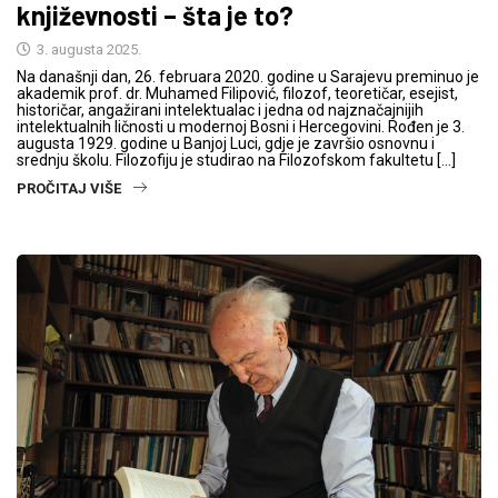
književnosti – šta je to?
3. augusta 2025.
Na današnji dan, 26. februara 2020. godine u Sarajevu preminuo je
akademik prof. dr. Muhamed Filipović, filozof, teoretičar, esejist,
historičar, angažirani intelektualac i jedna od najznačajnijih
intelektualnih ličnosti u modernoj Bosni i Hercegovini. Rođen je 3.
augusta 1929. godine u Banjoj Luci, gdje je završio osnovnu i
srednju školu. Filozofiju je studirao na Filozofskom fakultetu […]
PROČITAJ VIŠE