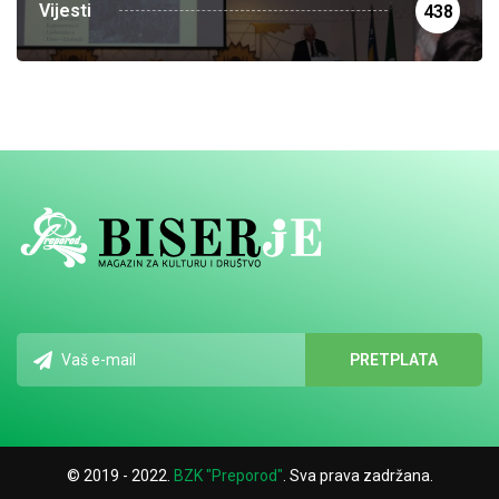
Vijesti
438
© 2019 - 2022.
BZK "Preporod"
. Sva prava zadržana.