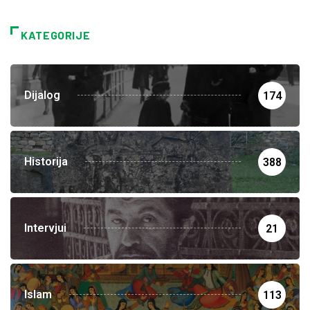
KATEGORIJE
Dijalog
174
Historija
388
Intervjui
21
Islam
113