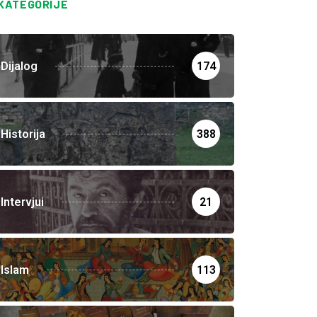
KATEGORIJE
Dijalog
174
Historija
388
Intervjui
21
Islam
113