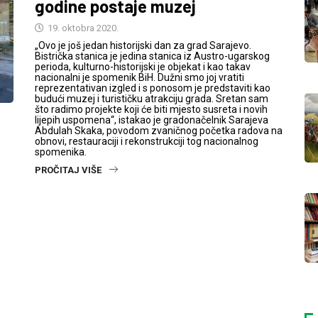
godine postaje muzej
19. oktobra 2020.
„Ovo je još jedan historijski dan za grad Sarajevo.
Bistrička stanica je jedina stanica iz Austro-ugarskog
perioda, kulturno-historijski je objekat i kao takav
nacionalni je spomenik BiH. Dužni smo joj vratiti
reprezentativan izgled i s ponosom je predstaviti kao
budući muzej i turističku atrakciju grada. Sretan sam
što radimo projekte koji će biti mjesto susreta i novih
lijepih uspomena“, istakao je gradonačelnik Sarajeva
Abdulah Skaka, povodom zvaničnog početka radova na
obnovi, restauraciji i rekonstrukciji tog nacionalnog
spomenika.
PROČITAJ VIŠE