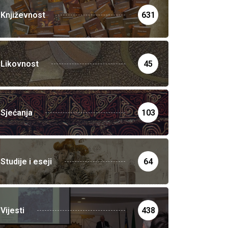
Književnost
631
Likovnost
45
Sjećanja
103
Studije i eseji
64
Vijesti
438