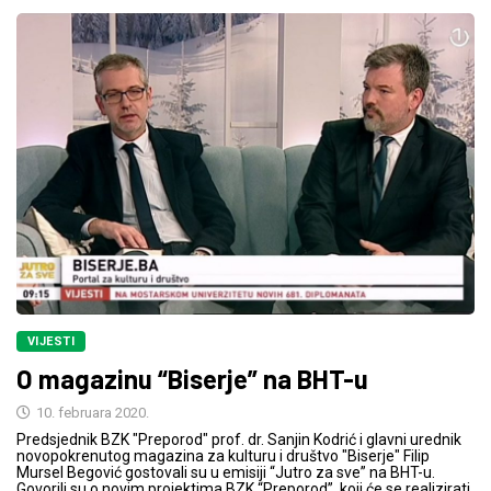
VIJESTI
O magazinu “Biserje” na BHT-u
10. februara 2020.
Predsjednik BZK "Preporod" prof. dr. Sanjin Kodrić i glavni urednik
novopokrenutog magazina za kulturu i društvo "Biserje" Filip
Mursel Begović gostovali su u emisiji “Jutro za sve” na BHT-u.
Govorili su o novim projektima BZK “Preporod”, koji će se realizirati