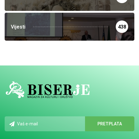
Vijesti
438