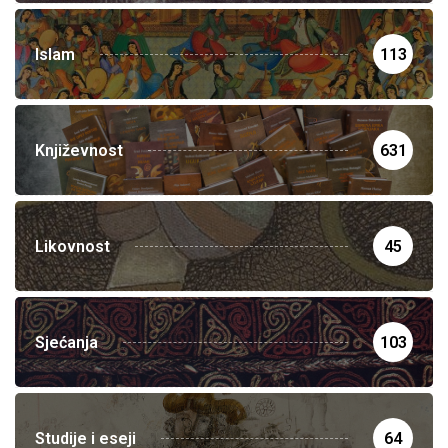
Islam
113
Književnost
631
Likovnost
45
Sjećanja
103
Studije i eseji
64