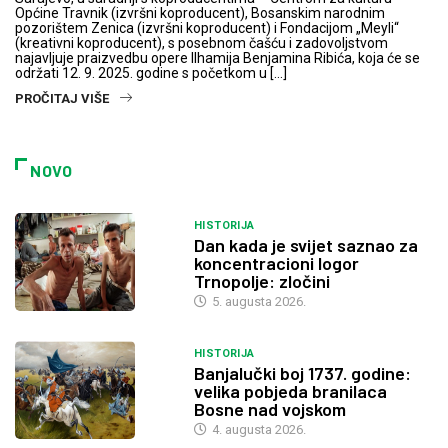
Općine Travnik (izvršni koproducent), Bosanskim narodnim
pozorištem Zenica (izvršni koproducent) i Fondacijom „Meyli“
(kreativni koproducent), s posebnom čašću i zadovoljstvom
najavljuje praizvedbu opere Ilhamija Benjamina Ribića, koja će se
održati 12. 9. 2025. godine s početkom u […]
PROČITAJ VIŠE
NOVO
HISTORIJA
Dan kada je svijet saznao za
koncentracioni logor
Trnopolje: zločini
5. augusta 2026.
HISTORIJA
Banjalučki boj 1737. godine:
velika pobjeda branilaca
Bosne nad vojskom
4. augusta 2026.