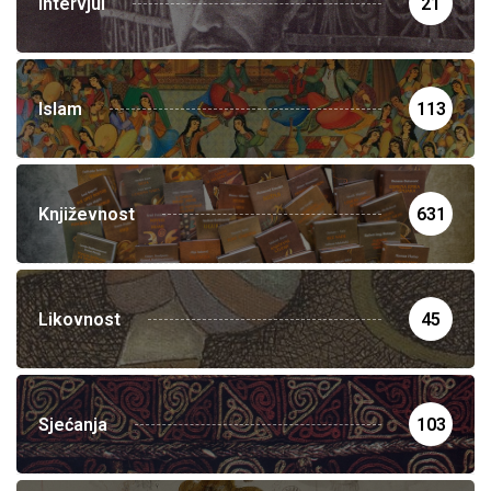
Intervjui
21
Islam
113
Književnost
631
Likovnost
45
Sjećanja
103