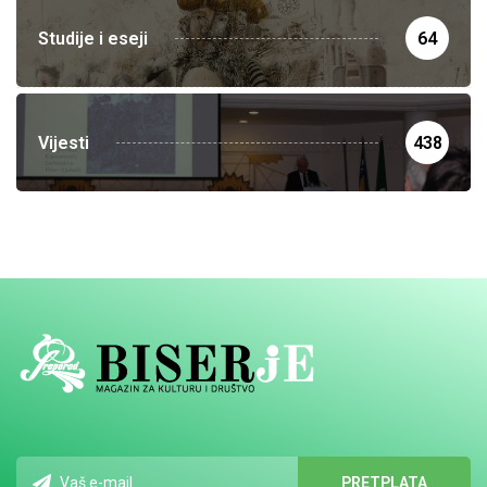
Studije i eseji
64
Vijesti
438