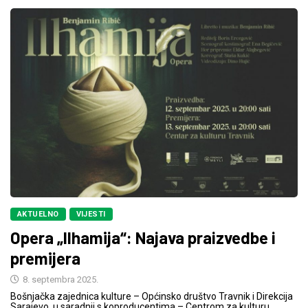
AKTUELNO
VIJESTI
Opera „Ilhamija“: Najava praizvedbe i
premijera
8. septembra 2025.
Bošnjačka zajednica kulture – Općinsko društvo Travnik i Direkcija
Sarajevo, u saradnji s koproducentima – Centrom za kulturu