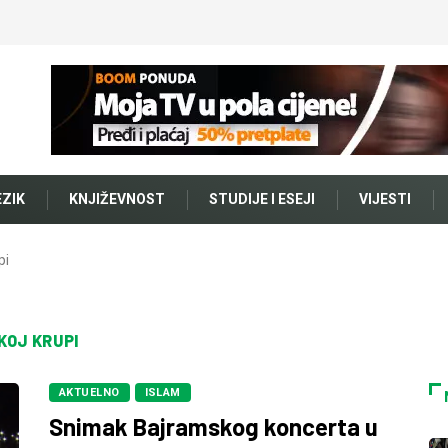
EZIK
KNJIŽEVNOST
STUDIJE I ESEJI
VIJESTI
pi
KOJ KRUPI
AKTUELNO
ISLAM
Snimak Bajramskog koncerta u