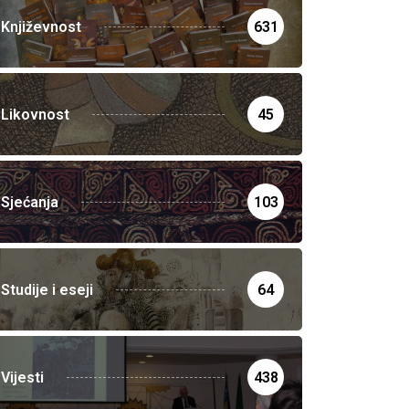
Književnost
631
Likovnost
45
Sjećanja
103
Studije i eseji
64
Vijesti
438