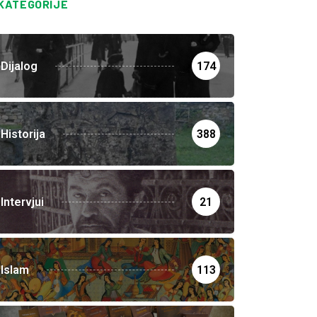
KATEGORIJE
Dijalog
174
Historija
388
Intervjui
21
Islam
113