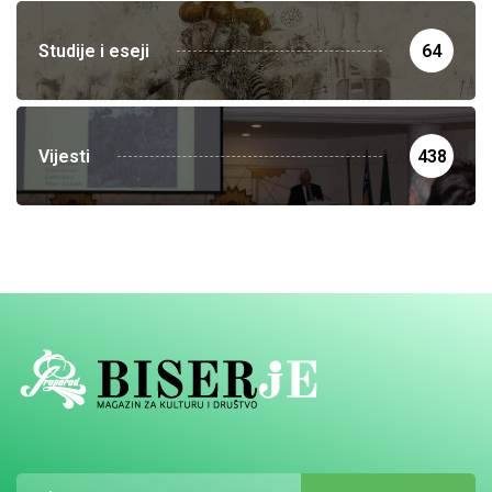
Studije i eseji
64
Vijesti
438