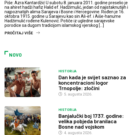
Piše: Azra Kantardžić U subotu 8. januara 2011. godine preselio je
na ahiret hadži hafiz Halid ef. Hadžimulić, jedan od najistaknutijih i
najpoznatijih alima Sarajeva i Bosne i Hercegovine. Rođen je 16.
oktobra 1915. godine u Sarajevu kao sin Ali-ef. i Aiše-hanume
Hadžimulić rođene Kulenović. Potiče iz ugledne sarajevske
porodice sa dugom tradicijom islamskog vjerskog […]
PROČITAJ VIŠE
NOVO
HISTORIJA
Dan kada je svijet saznao za
koncentracioni logor
Trnopolje: zločini
5. augusta 2026.
HISTORIJA
Banjalučki boj 1737. godine:
velika pobjeda branilaca
Bosne nad vojskom
4. augusta 2026.