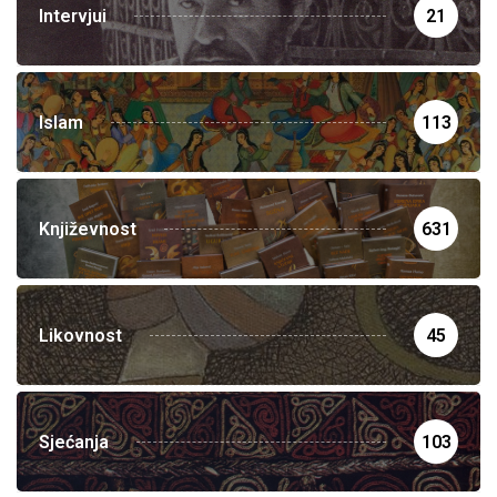
Intervjui
21
Islam
113
Književnost
631
Likovnost
45
Sjećanja
103