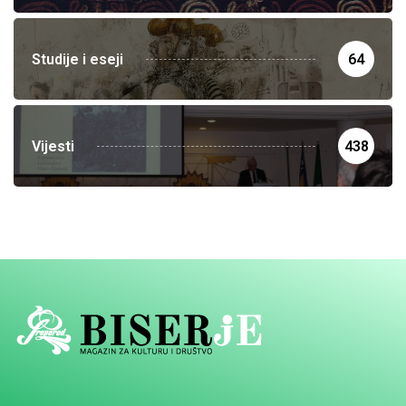
Studije i eseji
64
Vijesti
438