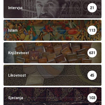
Intervjui
21
Islam
113
Književnost
631
Likovnost
45
Sjećanja
103