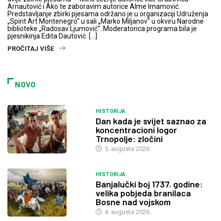
Arnautović i Ako te zaboravim autorice Alme Imamović.
Predstavljanje zbirki pjesama održano je u organizaciji Udruženja
„Spirit Art Montenegro“ u sali „Marko Miljanov“ u okviru Narodne
biblioteke „Radosav Ljumović“. Moderatorica programa bila je
pjesnikinja Edita Dautović. […]
PROČITAJ VIŠE
NOVO
HISTORIJA
Dan kada je svijet saznao za
koncentracioni logor
Trnopolje: zločini
5. augusta 2026.
HISTORIJA
Banjalučki boj 1737. godine:
velika pobjeda branilaca
Bosne nad vojskom
4. augusta 2026.