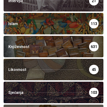
Intervjui
21
Islam
113
Književnost
631
Likovnost
45
Sjećanja
103