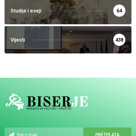
Studije i eseji
64
Vijesti
438