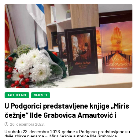
AKTUELNO
VIJESTI
U Podgorici predstavljene knjige „Miris
čežnje“ Ilde Grabovica Arnautović i
26. decembra 2023.
U subotu 23. decembra 2023. godine u Podgorici predstavljene su
dvije zbirke pjesama – Miris čežnje autorice Ilde Grabovica