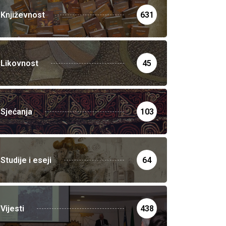
Književnost
631
Likovnost
45
Sjećanja
103
Studije i eseji
64
Vijesti
438