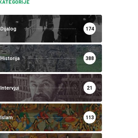
KATEGORIJE
Dijalog
174
Historija
388
Intervjui
21
Islam
113