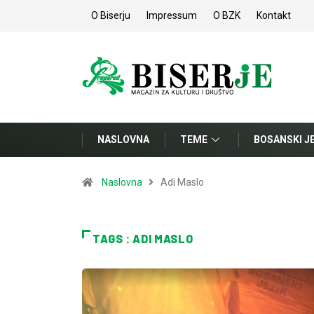
O Biserju
Impressum
O BZK
Kontakt
NASLOVNA
TEME
BOSANSKI J
Naslovna
Adi Maslo
TAGS : ADI MASLO