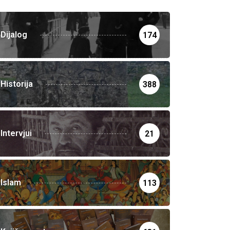
Dijalog
174
Historija
388
Intervjui
21
Islam
113