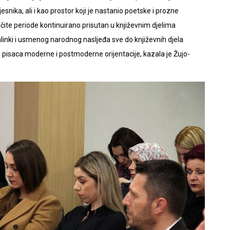
esnika, ali i kao prostor koji je nastanio poetske i prozne
ičite periode kontinuirano prisutan u književnim djelima
inki i usmenog narodnog nasljeđa sve do književnih djela
o pisaca moderne i postmoderne orijentacije, kazala je Žujo-