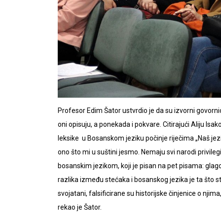
Profesor Edim Šator ustvrdio je da su izvorni govornici 
oni opisuju, a ponekada i pokvare. Citirajući Aliju Isa
leksike u Bosanskom jeziku počinje riječima „Naš jezik 
ono što mi u suštini jesmo. Nemaju svi narodi privilegij
bosanskim jezikom, koji je pisan na pet pisama: glagoljici
razlika između stećaka i bosanskog jezika je ta što stećc
svojatani, falsificirane su historijske činjenice o nji
rekao je Šator.