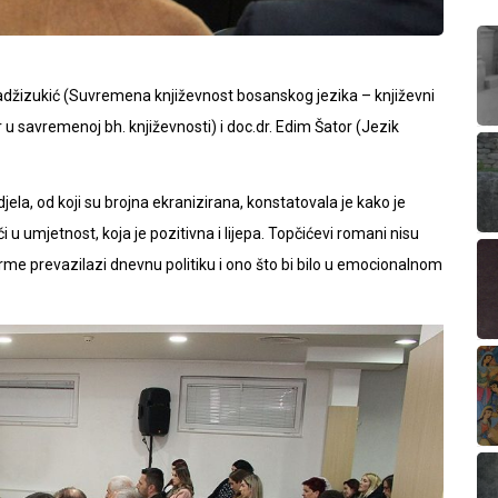
Hadžizukić (Suvremena književnost bosanskog jezika – književni
 u savremenoj bh. književnosti) i doc.dr. Edim Šator (Jezik
ela, od koji su brojna ekranizirana, konstatovala je kako je
 u umjetnost, koja je pozitivna i lijepa. Topčićevi romani nisu
orme prevazilazi dnevnu politiku i ono što bi bilo u emocionalnom