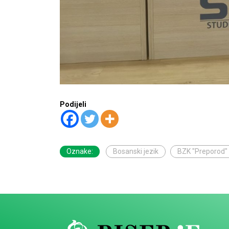
Podijeli
Oznake:
Bosanski jezik
BZK "Preporod"