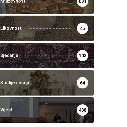
Književnost
631
Likovnost
45
Sjećanja
103
Studije i eseji
64
Vijesti
438