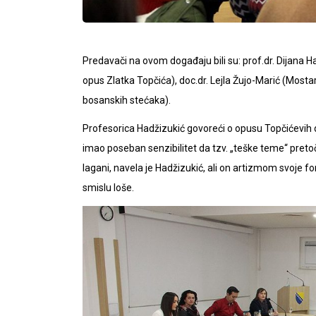
Predavači na ovom događaju bili su: prof.dr. Dijana 
opus Zlatka Topčića), doc.dr. Lejla Žujo-Marić (Mostar
bosanskih stećaka).
Profesorica Hadžizukić govoreći o opusu Topčićevih dj
imao poseban senzibilitet da tzv. „teške teme“ pretoči
lagani, navela je Hadžizukić, ali on artizmom svoje f
smislu loše.