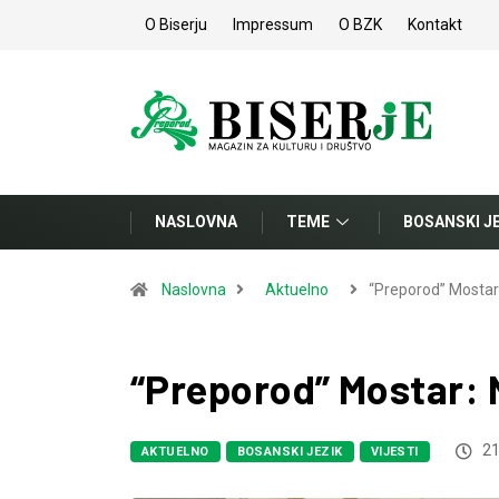
O Biserju
Impressum
O BZK
Kontakt
NASLOVNA
TEME
BOSANSKI J
Naslovna
Aktuelno
“Preporod” Mostar
“Preporod” Mostar: N
21
AKTUELNO
BOSANSKI JEZIK
VIJESTI