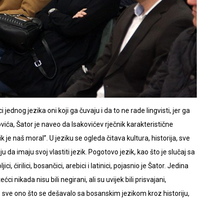
jednog jezika oni koji ga čuvaju i da to ne rade lingvisti, jer ga
kovića, Šator je naveo da Isakovićev rječnik karakteristične
je naš moral”. U jeziku se ogleda čitava kultura, historija, sve
u da imaju svoj vlastiti jezik. Pogotovo jezik, kao što je slučaj sa
, ćirilici, bosančici, arebici i latinici, pojasnio je Šator. Jedina
i nikada nisu bili negirani, ali su uvijek bili prisvajani,
ma, sve ono što se dešavalo sa bosanskim jezikom kroz historiju,