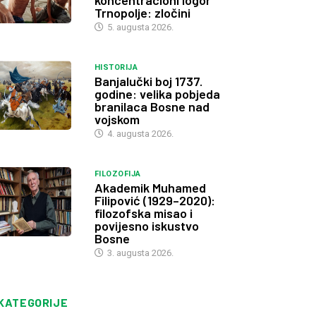
koncentracioni logor
Trnopolje: zločini
5. augusta 2026.
HISTORIJA
Banjalučki boj 1737.
godine: velika pobjeda
branilaca Bosne nad
vojskom
4. augusta 2026.
FILOZOFIJA
Akademik Muhamed
Filipović (1929–2020):
filozofska misao i
povijesno iskustvo
Bosne
3. augusta 2026.
KATEGORIJE