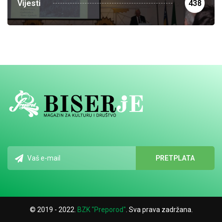
Vijesti
438
© 2019 - 2022.
BZK "Preporod"
. Sva prava zadržana.