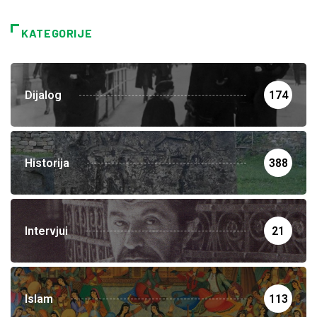
KATEGORIJE
Dijalog
174
Historija
388
Intervjui
21
Islam
113