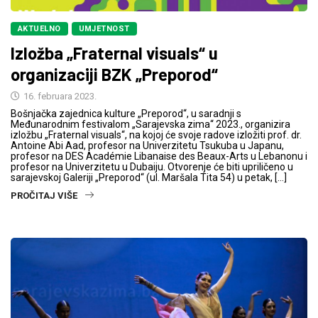
AKTUELNO
UMJETNOST
Izložba „Fraternal visuals“ u
organizaciji BZK „Preporod“
16. februara 2023.
Bošnjačka zajednica kulture „Preporod“, u saradnji s
Međunarodnim festivalom „Sarajevska zima“ 2023., organizira
izložbu „Fraternal visuals“, na kojoj će svoje radove izložiti prof. dr.
Antoine Abi Aad, profesor na Univerzitetu Tsukuba u Japanu,
profesor na DES Académie Libanaise des Beaux-Arts u Lebanonu i
profesor na Univerzitetu u Dubaiju. Otvorenje će biti upriličeno u
sarajevskoj Galeriji „Preporod“ (ul. Maršala Tita 54) u petak, […]
PROČITAJ VIŠE