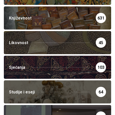
Književnost
631
Likovnost
45
Sjećanja
103
Studije i eseji
64