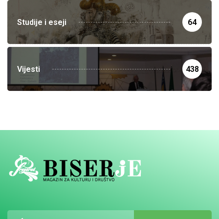
Studije i eseji
64
Vijesti
438