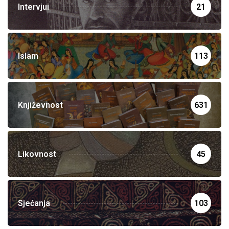
Intervjui
21
Islam
113
Književnost
631
Likovnost
45
Sjećanja
103