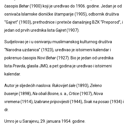
časopis
Behar
(1900) koji je uređivao do 1906. godine. Jedan je od
osnivača Islamske dioničke štamparije (1905), odbornik društva
“Gajret” (1903), prethodnice i preteče današnjeg BZK “Preporod”, i
jedan od prvih urednika lista
Gajret
(1907).
Sudjelovao je i u osnivanju muslimanskog kulturnog društva
“Narodna uzdanica” (1923), uređivao je istoimeni kalendar i
pokrenuo časopis
Novi Behar
(1927). Bio je jedan od urednika
lista
Pravda
, glasila JMO, a pet godina je uređivao i istoimeni
kalendar.
Autor je sljedećih naslova:
Rukovijet šale
(1893),
Zeleno
busenje
(1898),
Na obali Bosne
, s. a.,
Crtice
(1907),
Nova
vremena
(1914), I
zabrane pripovijesti
(1944),
Svak na posao
(1934) i
dr.
Umro je u Sarajevu, 29. januara 1954. godine.