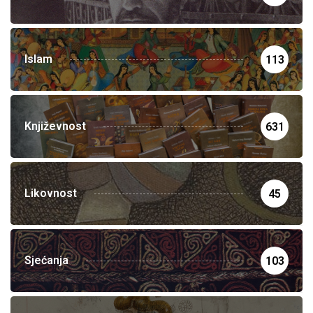
Islam
113
Književnost
631
Likovnost
45
Sjećanja
103