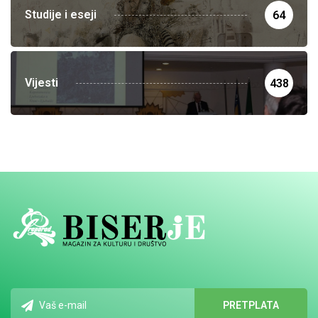
Studije i eseji
64
Vijesti
438