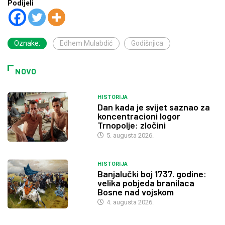
Podijeli
Oznake:
Edhem Mulabdić
Godišnjica
NOVO
HISTORIJA
Dan kada je svijet saznao za
koncentracioni logor
Trnopolje: zločini
5. augusta 2026.
HISTORIJA
Banjalučki boj 1737. godine:
velika pobjeda branilaca
Bosne nad vojskom
4. augusta 2026.