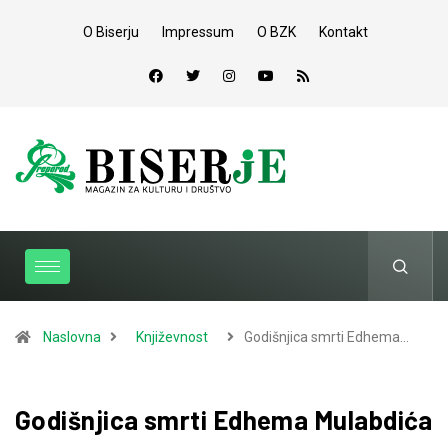
O Biserju
Impressum
O BZK
Kontakt
Naslovna
Književnost
Godišnjica smrti Edhema…
Godišnjica smrti Edhema Mulabdića