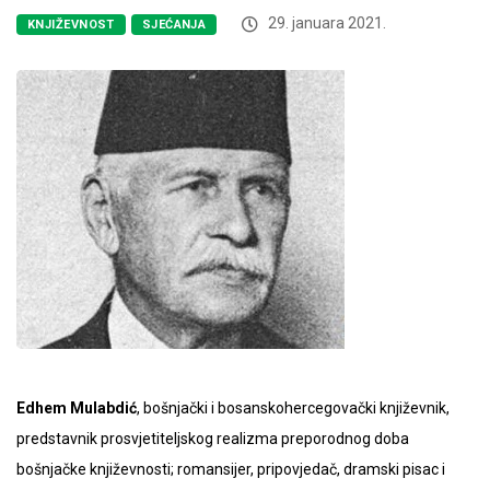
29. januara 2021.
KNJIŽEVNOST
SJEĆANJA
Edhem Mulabdić
, bošnjački i bosanskohercegovački književnik,
predstavnik prosvjetiteljskog realizma preporodnog doba
bošnjačke književnosti; romansijer, pripovjedač, dramski pisac i