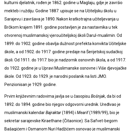
kulturni djelatnik, rođen je 1862. godine u Maglaju, gdje je završio
mekteb i ruždiju. Godine 1887. upisuje se na Učiteljsku školu u
Sarajevu i završava je 1890. Nakon kratkotrajna učiteljevanja u
Brčkom krajem 1891. godine postavljen je za nastavnika u tek
otvorenoj muslimanskoj vjeroučiteljskoj školi Darul-mualimin. Od
1899. do 1902. godine obavlja dužnost prefekta konvikta Učiteljske
škole, a od 1902. do 1917. godine predaje na Šerijetskoj sudačkoj
školi. Od 1911. do 1917. bio je nadzornik osnovnih škola, a od 1917.
do 1922. godine je u Upravi Muslimanske osnovne i Više djevojačke
škole. Od 1923. do 1929. je narodni poslanik na listi JMO.
Penzionisan je 1929. godine.
Prvim književnim radovima javlja se u časopisu
Bošnjak
, da bi od
1892. do 1894. godine bio njegov odgovorni urednik. Uređivao je
muslimanski kalendar
Bajraktar
(1894) i
Mearif
(1989/99), bio je
sekretar sarajevske Kiraethane (Čitaonice). Sa Safvet-begom
Bašagićem i Osmanom Nuri Hadžićem osnovao je muslimanski