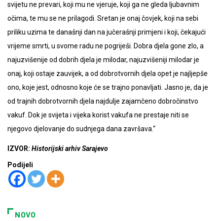
svijetu ne prevari, koji mu ne vjeruje, koji ga ne gleda ljubavnim
očima, te mu se ne prilagodi. Sretan je onaj čovjek, koji na sebi
priliku uzima te današnji dan na jučerašnji primjeni i koji, čekajući
vrijeme smrti, u svome radu ne pogriješi. Dobra djela gone zlo, a
najuzvišenije od dobrih djela je milodar, najuzvišeniji milodar je
onaj, koji ostaje zauvijek, a od dobrotvornih djela opet je najljepše
ono, koje jest, odnosno koje će se trajno ponavljati. Jasno je, da je
od trajnih dobrotvornih djela najdulje zajamčeno dobročinstvo
vakuf. Dok je svijeta i vijeka korist vakufa ne prestaje niti se
njegovo djelovanje do sudnjega dana završava.“
IZVOR:
Historijski arhiv Sarajevo
Podijeli
NOVO