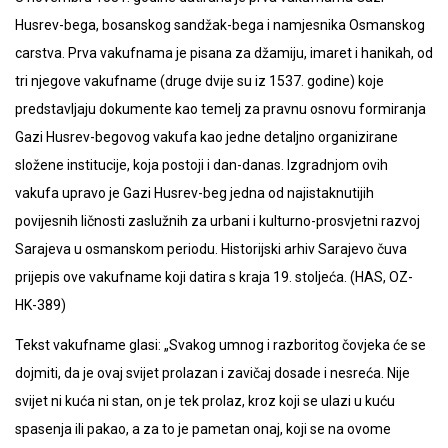
Husrev-bega, bosanskog sandžak-bega i namjesnika Osmanskog
carstva. Prva vakufnama je pisana za džamiju, imaret i hanikah, od
tri njegove vakufname (druge dvije su iz 1537. godine) koje
predstavljaju dokumente kao temelj za pravnu osnovu formiranja
Gazi Husrev-begovog vakufa kao jedne detaljno organizirane
složene institucije, koja postoji i dan-danas. Izgradnjom ovih
vakufa upravo je Gazi Husrev-beg jedna od najistaknutijih
povijesnih ličnosti zaslužnih za urbani i kulturno-prosvjetni razvoj
Sarajeva u osmanskom periodu. Historijski arhiv Sarajevo čuva
prijepis ove vakufname koji datira s kraja 19. stoljeća. (HAS, OZ-
HK-389)
Tekst vakufname glasi: „Svakog umnog i razboritog čovjeka će se
dojmiti, da je ovaj svijet prolazan i zavičaj dosade i nesreća. Nije
svijet ni kuća ni stan, on je tek prolaz, kroz koji se ulazi u kuću
spasenja ili pakao, a za to je pametan onaj, koji se na ovome