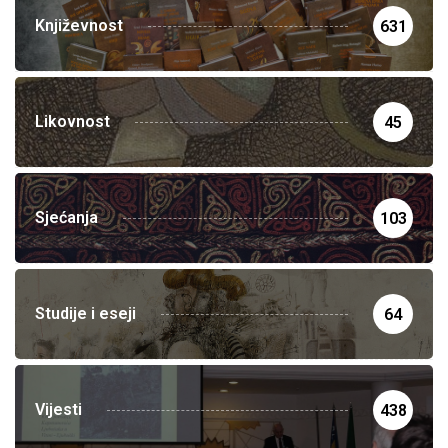
Književnost
631
Likovnost
45
Sjećanja
103
Studije i eseji
64
Vijesti
438