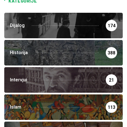
KATEGORIJE
Dijalog
174
Historija
388
Intervjui
21
Islam
113