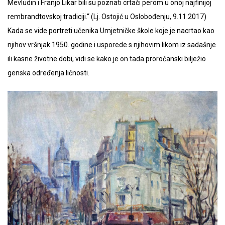
Mevludin i Franjo Likar bili su poznati crtači perom u onoj najfinijoj
rembrandtovskoj tradiciji.“ (Lj. Ostojić u Oslobođenju, 9.11.2017)
Kada se vide portreti učenika Umjetničke škole koje je nacrtao kao
njihov vršnjak 1950. godine i usporede s njihovim likom iz sadašnje
ili kasne životne dobi, vidi se kako je on tada proročanski bilježio
genska određenja ličnosti.