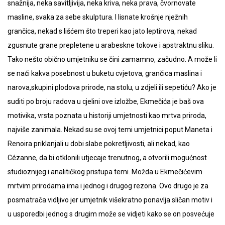
snažnija, neka savitljivija, neka kriva, neka prava, čvornovate
masline, svaka za sebe skulptura. I lisnate krošnje nježnih
grančica, nekad s lišćem što treperi kao jato leptirova, nekad
zgusnute grane prepletene u arabeskne tokove i apstraktnu sliku.
Tako nešto obično umjetniku se čini zamamno, začudno. A može li
se naći kakva posebnost u buketu cvjetova, grančica maslina i
narova,skupini plodova prirode, na stolu, u zdjeli ili sepetiću? Ako je
suditi po broju radova u cjelini ove izložbe, Ekmečića je baš ova
motivika, vrsta poznata u historiji umjetnosti kao mrtva priroda,
najviše zanimala. Nekad su se ovoj temi umjetnici poput Maneta i
Renoira priklanjali u dobi slabe pokretljivosti, ali nekad, kao
Cézanne, da bi otklonili utjecaje trenutnog, a otvorili mogućnost
studioznijeg i analitičkog pristupa temi. Možda u Ekmečićevim
mrtvim prirodama ima i jednog i drugog rezona. Ovo drugo je za
posmatrača vidljivo jer umjetnik višekratno ponavlja sličan motiv i
u usporedbi jednog s drugim može se vidjeti kako se on posvećuje