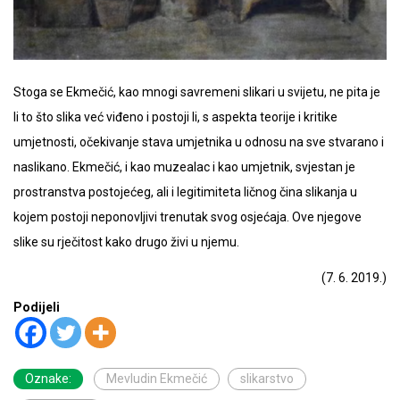
Stoga se Ekmečić, kao mnogi savremeni slikari u svijetu, ne pita je
li to što slika već viđeno i postoji li, s aspekta teorije i kritike
umjetnosti, očekivanje stava umjetnika u odnosu na sve stvarano i
naslikano. Ekmečić, i kao muzealac i kao umjetnik, svjestan je
prostranstva postojećeg, ali i legitimiteta ličnog čina slikanja u
kojem postoji neponovljivi trenutak svog osjećaja. Ove njegove
slike su rječitost kako drugo živi u njemu.
(7. 6. 2019.)
Podijeli
Oznake:
Mevludin Ekmečić
slikarstvo