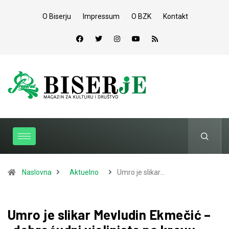
O Biserju
Impressum
O BZK
Kontakt
Naslovna
Aktuelno
Umro je slikar…
Umro je slikar Mevludin Ekmečić –