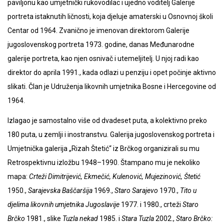
paviljonu kao umjetnički rukovodilac i ujedno voditelj Galerije
portreta istaknutih ličnosti, koja djeluje amaterski u Osnovnoj školi
Centar od 1964. Zvanično je imenovan direktorom Galerije
jugoslovenskog portreta 1973. godine, danas Međunarodne
galerije portreta, kao njen osnivač i utemeljitelj. U njoj radi kao
direktor do aprila 1991., kada odlazi u penziju i opet počinje aktivno
slikati. Član je Udruženja likovnih umjetnika Bosne i Hercegovine od
1964.
Izlagao je samostalno više od dvadeset puta, a kolektivno preko
180 puta, u zemlji i inostranstvu. Galerija jugoslovenskog portreta i
Umjetnička galerija „Rizah Štetić“ iz Brčkog organizirali su mu
Retrospektivnu izložbu 1948–1990. Štampano mu je nekoliko
mapa:
Crteži Dimitrijević, Ekmečić, Kulenović, Mujezinović, Štetić
1950.,
Sarajevska Baščaršija
1969.,
Staro Sarajevo
1970.,
Tito u
djelima likovnih umjetnika Jugoslavije
1977. i 1980., crteži
Staro
Brčko
1981., slike
Tuzla nekad
1985. i
Stara Tuzla
2002.,
Staro Brčko: