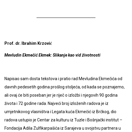
Prof. dr. Ibrahim Krzović
Mevludin Ekmečić Ekmek: Slikanje kao vid životnosti
Napisao sam dosta tekstova i pratio rad Mevludina Ekmečića od
davnih pedesetih godina prošlog stoljeća, od kada se poznajemo,
ali ovaj će biti poseban jer je riječ o izložbi i njegovih 90 godina
života i 72 godine rada. Najveći broj izloženih radova je iz
umjetnikovog vlasništva i Legata kuća Ekmečić iz Brčkog, dio
radova ustupio je Centar za kulturu iz Tuzle i Bošnjački institut –
Fondacija Adila Zulfikarpašića iz Sarajeva u svojstvu partnera u