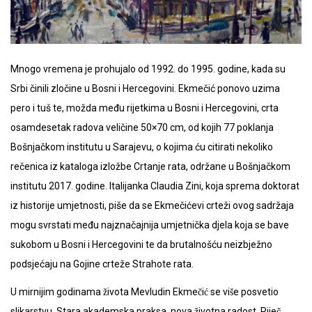
Mnogo vremena je prohujalo od 1992. do 1995. godine, kada su
Srbi činili zločine u Bosni i Hercegovini. Ekmečić ponovo uzima
pero i tuš te, možda među rijetkima u Bosni i Hercegovini, crta
osamdesetak radova veličine 50×70 cm, od kojih 77 poklanja
Bošnjačkom institutu u Sarajevu, o kojima ću citirati nekoliko
rečenica iz kataloga izložbe Crtanje rata, održane u Bošnjačkom
institutu 2017. godine. Italijanka Claudia Zini, koja sprema doktorat
iz historije umjetnosti, piše da se Ekmečićevi crteži ovog sadržaja
mogu svrstati među najznačajnija umjetnička djela koja se bave
sukobom u Bosni i Hercegovini te da brutalnošću neizbježno
podsjećaju na Gojine crteže Strahote rata.
U mirnijim godinama života Mevludin Ekmečić se više posvetio
slikarstvu. Stara akademska praksa, nova životna radost. Riječ