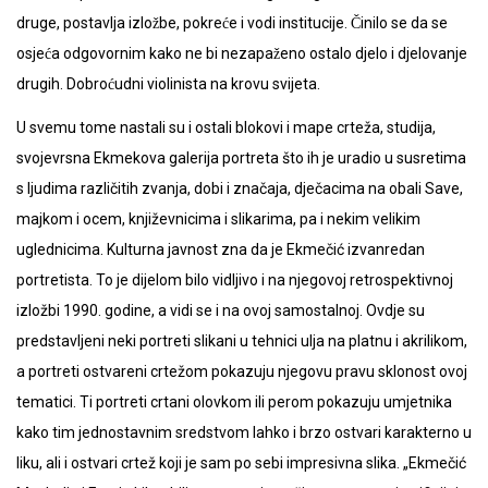
druge, postavlja izložbe, pokreće i vodi institucije. Činilo se da se
osjeća odgovornim kako ne bi nezapaženo ostalo djelo i djelovanje
drugih. Dobroćudni violinista na krovu svijeta.
U svemu tome nastali su i ostali blokovi i mape crteža, studija,
svojevrsna Ekmekova galerija portreta što ih je uradio u susretima
s ljudima različitih zvanja, dobi i značaja, dječacima na obali Save,
majkom i ocem, književnicima i slikarima, pa i nekim velikim
uglednicima. Kulturna javnost zna da je Ekmečić izvanredan
portretista. To je dijelom bilo vidljivo i na njegovoj retrospektivnoj
izložbi 1990. godine, a vidi se i na ovoj samostalnoj. Ovdje su
predstavljeni neki portreti slikani u tehnici ulja na platnu i akrilikom,
a portreti ostvareni crtežom pokazuju njegovu pravu sklonost ovoj
tematici. Ti portreti crtani olovkom ili perom pokazuju umjetnika
kako tim jednostavnim sredstvom lahko i brzo ostvari karakterno u
liku, ali i ostvari crtež koji je sam po sebi impresivna slika. „Ekmečić