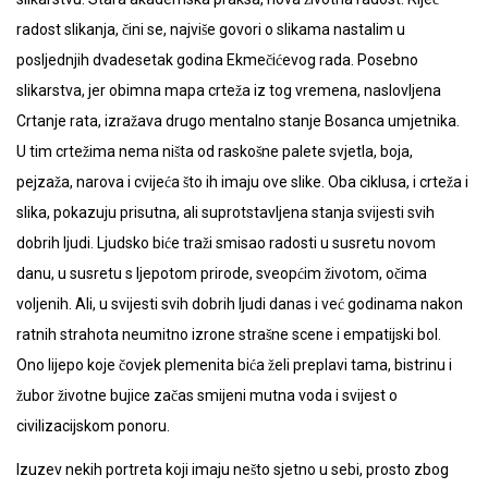
radost slikanja, čini se, najviše govori o slikama nastalim u
posljednjih dvadesetak godina Ekmečićevog rada. Posebno
slikarstva, jer obimna mapa crteža iz tog vremena, naslovljena
Crtanje rata, izražava drugo mentalno stanje Bosanca umjetnika.
U tim crtežima nema ništa od raskošne palete svjetla, boja,
pejzaža, narova i cvijeća što ih imaju ove slike. Oba ciklusa, i crteža i
slika, pokazuju prisutna, ali suprotstavljena stanja svijesti svih
dobrih ljudi. Ljudsko biće traži smisao radosti u susretu novom
danu, u susretu s ljepotom prirode, sveopćim životom, očima
voljenih. Ali, u svijesti svih dobrih ljudi danas i već godinama nakon
ratnih strahota neumitno izrone strašne scene i empatijski bol.
Ono lijepo koje čovjek plemenita bića želi preplavi tama, bistrinu i
žubor životne bujice začas smijeni mutna voda i svijest o
civilizacijskom ponoru.
Izuzev nekih portreta koji imaju nešto sjetno u sebi, prosto zbog