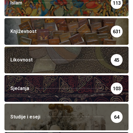
Islam
113
Književnost
631
Likovnost
45
Sjećanja
103
Studije i eseji
64