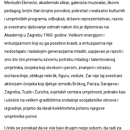
Mevludin Ekmečić, akademski slikar, galerista muzealac, likovni
pedagog, brižni član brojne porodice, pokretač i realizator kulturnih
i umjetničkih programa, odbojkaš, državni reprezentativac, razvio
je svestrano djelovanje odmah nakon što je diplomirao na
Akademiji u Zagrebu 1960. godine. Velikom energijom i
entuzijazmom koji su ga posebno krasili, a entuzijazma nije
nedostajalo i tadašnjim generacijama mladih, uspijevao je razviti i
ono što čini primarnu iizvornu potrebu mladog i talentovanog
umjetnika, čovjeka koji olovkom i perom, znanjem i strašću
iscrtava linije, oblikuje neki lik, figuru, vedute. Zar nije taj svestrani
aktivizam čovjeka koji djeluje između Brčkog, Pariza, Sarajeva i
Zagreba, Tuzle i Zuricha, svjetskih centara umjetnosti, jednako kao
i učešće na velikim gradilištima ondašnje socijalističke obnove i
izgradnje, prijetio da ideali kolektiviteta potisnu njegove
umjetničke porive.
I činilo se ponekad da se više bavi drugim nego sobom, da radi za