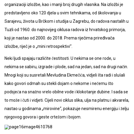
organizaciji izložbe, kao i manji broj drugih vlasnika. Na izložbi je
predstavljeno oko 120 djela u svim tehnikama, od školovanja u
Sarajevu, života u Brčkom i studija u Zagrebu, do radova nastalih u
Tuzli od 1960. do najnovijeg ciklusa radova iz hrvatskog primorja,
koji je nastao od 2000. do 2018. Prema riječima priređivača
izložbe, riječ je o „mini retrospektivi“.
Neki ljudi spajaju različite čestitosti. U nekima se one rode, u
nekima se sabiru, izgrade i plode, sad na jedan, sad na drugi način.
Mnogi koji su susretali Mevludina Ekmečića, vidjeli šta radi i slušali
kako govori odmah su stekli dojam o nekome i nečemu što
podsjeća na snažno vrelo obilne vode i klokotanje dubine. I sada se
to može i čuti i vidjeti. Cijeli novi ciklus slika, ulja na platnu i akvarela,
nastao u godinama „mirovine“, pokazuje nesmirenu energiju i želju
njegovog govora i geste crtežom i bojom.