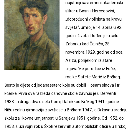
najstariji savremeni akademski
slikar u Bosni i Hercegovini,
„dobroćudni violinista na krovu
svijeta“, umro je 14. aprila u 92.
godini života. Rođen je u selu
Zaborku kod Čajniča, 28.
novembra 1929. godine od oca
Aziza, porijeklom iz stare
trgovačke porodice iz Foče, i
majke Safete Morić iz Brčkog.
Šesto je dijete od jedanaestero koje su dobili – osam sinova i tri
kćerke. Prva dva razreda osnovne škole završio je u Derventi
1938., a druga dva u selu Gornji Rahić kod Brčkog 1941. godine.
Nižu realnu gimnaziju završio je u Brčkom 1947., a Državnu srednju
školu za likovne umjetnosti u Sarajevu 1951. godine. Od 1952. do
1953. služi vojni rok u Školi rezervnih automobilskih oficira u Ilirskoj