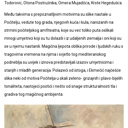
Todorović, Otona Postružnika, Omera Mujadžića, Krste Hegedušića.
Među takvima s prepoznatljivim motivima su slike nastale u
Počitelju, vedute tog grada, njegovih kuća i kula, nanizanih na
strmini počiteljskog amfiteatra, koje su već toliko puta oslikali
mnogi umjetnici koji su tu dolazili i iz udaljenih zemalja i oni koji su
se u njemu nastanili. Magična ljepota oblika prirode i ljudskih ruku s
tragovima vremena na njima i svjetlo tog mediteranskog
podneblja su uvijek i iznova predstavljali izazov umjetnicima i
starijih i mlađih generacija. Polazeći od istoga, i Ekmečić najčešće
slika neki od motiva Počitelja u skali zeleno- grizajnih i plavo-bijelih
tonaliteta, nastojeći postići i nešto od snage strukturalnosti tla i
gradiva tog magičnog ambijenta.