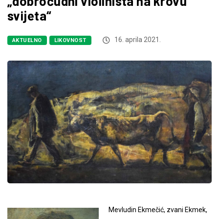
„dobroćudni violinista na krovu
svijeta“
16. aprila 2021.
AKTUELNO
LIKOVNOST
Mevludin Ekmečić, zvani Ekmek,