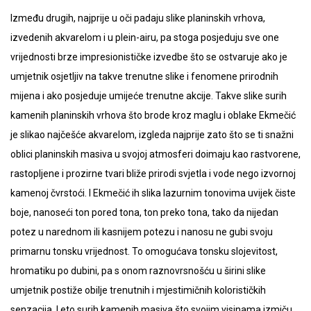
Između drugih, najprije u oči padaju slike planinskih vrhova,
izvedenih akvarelom i u plein-airu, pa stoga posjeduju sve one
vrijednosti brze impresionističke izvedbe što se ostvaruje ako je
umjetnik osjetljiv na takve trenutne slike i fenomene prirodnih
mijena i ako posjeduje umijeće trenutne akcije. Takve slike surih
kamenih planinskih vrhova što brode kroz maglu i oblake Ekmečić
je slikao najčešće akvarelom, izgleda najprije zato što se ti snažni
oblici planinskih masiva u svojoj atmosferi doimaju kao rastvorene,
rastopljene i prozirne tvari bliže prirodi svjetla i vode nego izvornoj
kamenoj čvrstoći. I Ekmečić ih slika lazurnim tonovima uvijek čiste
boje, nanoseći ton pored tona, ton preko tona, tako da nijedan
potez u narednom ili kasnijem potezu i nanosu ne gubi svoju
primarnu tonsku vrijednost. To omogućava tonsku slojevitost,
hromatiku po dubini, pa s onom raznovrsnošću u širini slike
umjetnik postiže obilje trenutnih i mjestimičnih kolorističkih
senzacija. I eto surih kamenih masiva što svojim visinama izmiču