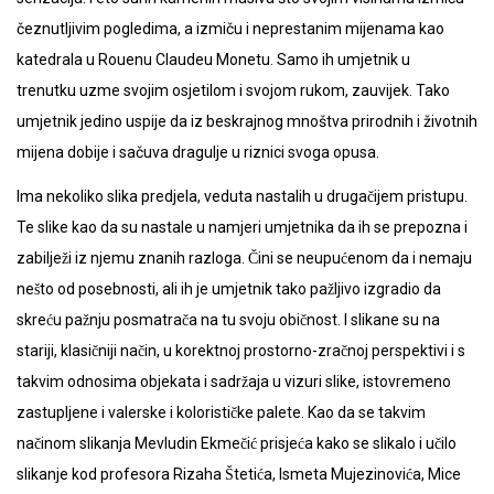
čeznutljivim pogledima, a izmiču i neprestanim mijenama kao
katedrala u Rouenu Claudeu Monetu. Samo ih umjetnik u
trenutku uzme svojim osjetilom i svojom rukom, zauvijek. Tako
umjetnik jedino uspije da iz beskrajnog mnoštva prirodnih i životnih
mijena dobije i sačuva dragulje u riznici svoga opusa.
Ima nekoliko slika predjela, veduta nastalih u drugačijem pristupu.
Te slike kao da su nastale u namjeri umjetnika da ih se prepozna i
zabilježi iz njemu znanih razloga. Čini se neupućenom da i nemaju
nešto od posebnosti, ali ih je umjetnik tako pažljivo izgradio da
skreću pažnju posmatrača na tu svoju običnost. I slikane su na
stariji, klasičniji način, u korektnoj prostorno-zračnoj perspektivi i s
takvim odnosima objekata i sadržaja u vizuri slike, istovremeno
zastupljene i valerske i kolorističke palete. Kao da se takvim
načinom slikanja Mevludin Ekmečić prisjeća kako se slikalo i učilo
slikanje kod profesora Rizaha Štetića, Ismeta Mujezinovića, Mice