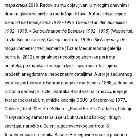
mapa crteža
2019. Radovi su mu objavljivani u mnogim dnevnim i
drugim glasilima bivše, a i sadašnje države. Autor je dvije knjige:
Genocid nad Bošnjacima 1992–1995.
(
Genozid an den Bosniaken
1992–1995. = Genocide upon the Bosniaks 1992–1995
) (Wuppertal,
Tuzla: Bosanska riječ, Galerija portreta, 1996) i
Sjećanje na ljude
moga vremena: crtež, pismarica
(Tuzla: Međunarodna galerija
portreta, 2012), originalnog i neobičnog zbornika portreta
prijatelja, poznanika i značajnih ljudi i opisa susreta s njima
prožetih anegdotama i nepoznatim detaljima. Autor je sačuvanog
ostatka portala vrata Behram-begove medrese iz 1888,, jednog od
simbola današnje Tuzle, ostataka Barutane na Trnovcu, idejni je
tvorac i pokretač Umjetničke kolonije OGUS u Srebreniku 1977.,
Galerije „Rizah Štetić“ u Brčkom i „Hasan Kikić“ u Gradačcu, Galerije
Franjevačkog samostana u selu Dubrave kod Brčkog i drugih
sadržaja, naročito u Galeriji jugoslovenskog portreta. S
trinaestericom umjetnika Bosne i Hercegovine imao je posebnu