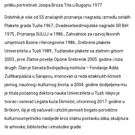
priliku portretirati Josipa Broza Tita u Bugojnu 1977.
Dobitnik je više od 55 značajnih priznanja i nagrada, između ostalih
Plakete grada Tuzla 1967., Dvadesetsedmojulske nagrade SR BiH
1975., Priznanja SULUJ-a 1986., Zahvalnice za razvoj likovnih
umjetnosti Bosne i Hercegovine 1986., Srebrene plakete
Univerziteta u Tuzli 1989., Tuzlanske plakete sa zlatnim grbom
2003., prve Zlatne povelje Općine Srebrenik 2005. godine i niza
drugih. Član je Senata Bošnjačkog instituta – Fondacije Adila
Zulfikarpašića u Sarajevu, imenovan iz reda istaknutih ličnosti
javnog, naučnog i kulturnog života, a 2004. godine dodijeljena mu
je titula počasnog doktora nauka Univerziteta u Tuzli. Idejni je
tvorac i osnivač Legata kuća Ekmečić, otvorenog 2017. godine u
Brčkom, čiji je cilj sačuvati i izložiti javnosti bogato porodično
kulturnoumjetničko naslijeđe kroz stalnu postavku slika, skulptura
te arhivske, bibliotečke i etnološke građe.