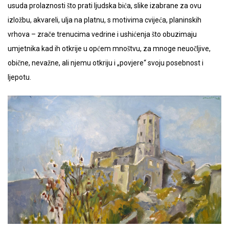
usuda prolaznosti što prati ljudska bića, slike izabrane za ovu
izložbu, akvareli, ulja na platnu, s motivima cvijeća, planinskih
vrhova – zrače trenucima vedrine i ushićenja što obuzimaju
umjetnika kad ih otkrije u općem mnoštvu, za mnoge neuočljive,
obične, nevažne, ali njemu otkriju i „povjere“ svoju posebnost i
ljepotu.