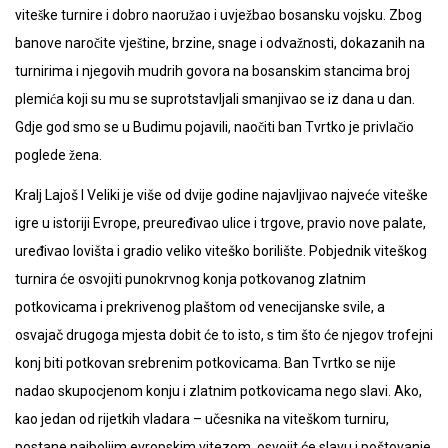
viteške turnire i dobro naoružao i uvježbao bosansku vojsku. Zbog
banove naročite vještine, brzine, snage i odvažnosti, dokazanih na
turnirima i njegovih mudrih govora na bosanskim stancima broj
plemića koji su mu se suprotstavljali smanjivao se iz dana u dan.
Gdje god smo se u Budimu pojavili, naočiti ban Tvrtko je privlačio
poglede žena.
Kralj Lajoš I Veliki je više od dvije godine najavljivao najveće viteške
igre u istoriji Evrope, preuređivao ulice i trgove, pravio nove palate,
uređivao lovišta i gradio veliko viteško borilište. Pobjednik viteškog
turnira će osvojiti punokrvnog konja potkovanog zlatnim
potkovicama i prekrivenog plaštom od venecijanske svile, a
osvajač drugoga mjesta dobit će to isto, s tim što će njegov trofejni
konj biti potkovan srebrenim potkovicama. Ban Tvrtko se nije
nadao skupocjenom konju i zlatnim potkovicama nego slavi. Ako,
kao jedan od rijetkih vladara – učesnika na viteškom turniru,
postane najboljim evropskim vitezom, osvojit će slavu i poštovanje