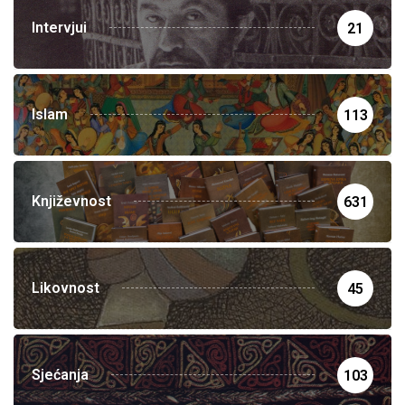
Intervjui
21
Islam
113
Književnost
631
Likovnost
45
Sjećanja
103