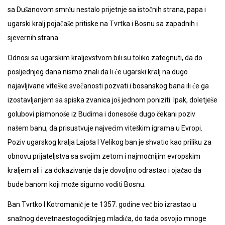
sa Dušanovom smrću nestalo prijetnje sa istočnih strana, papa i
ugarski kralj pojačaše pritiske na Tvrtka i Bosnu sa zapadnih i
sjevernih strana.
Odnosi sa ugarskim kraljevstvom bili su toliko zategnuti, da do
posljednjeg dana nismo znali da li će ugarski kralj na dugo
najavljivane viteške svečanosti pozvati i bosanskog bana ili će ga
izostavljanjem sa spiska zvanica još jednom poniziti. Ipak, doletješe
golubovi pismonoše iz Budima i donesoše dugo čekani poziv
našem banu, da prisustvuje najvećim viteškim igrama u Evropi.
Poziv ugarskog kralja Lajoša I Velikog ban je shvatio kao priliku za
obnovu prijateljstva sa svojim zetom i najmoćnijim evropskim
kraljem ali i za dokazivanje da je dovoljno odrastao i ojačao da
bude banom koji može sigurno voditi Bosnu.
Ban Tvrtko I Kotromanić je te 1357. godine već bio izrastao u
snažnog devetnaestogodišnjeg mladića, do tada osvojio mnoge