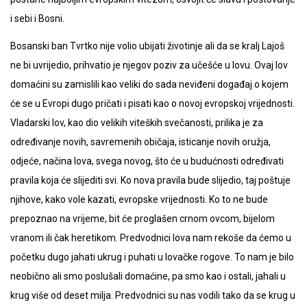
i sebi i Bosni.
Bosanski ban Tvrtko nije volio ubijati životinje ali da se kralj Lajoš
ne bi uvrijedio, prihvatio je njegov poziv za učešće u lovu. Ovaj lov
domaćini su zamislili kao veliki do sada neviđeni događaj o kojem
će se u Evropi dugo pričati i pisati kao o novoj evropskoj vrijednosti.
Vladarski lov, kao dio velikih viteških svečanosti, prilika je za
određivanje novih, savremenih običaja, isticanje novih oružja,
odjeće, načina lova, svega novog, što će u budućnosti određivati
pravila koja će slijediti svi. Ko nova pravila bude slijedio, taj poštuje
njihove, kako vole kazati, evropske vrijednosti. Ko to ne bude
prepoznao na vrijeme, bit će proglašen crnom ovcom, bijelom
vranom ili čak heretikom. Predvodnici lova nam rekoše da ćemo u
početku dugo jahati ukrug i puhati u lovačke rogove. To nam je bilo
neobično ali smo poslušali domaćine, pa smo kao i ostali, jahali u
krug više od deset milja. Predvodnici su nas vodili tako da se krug u