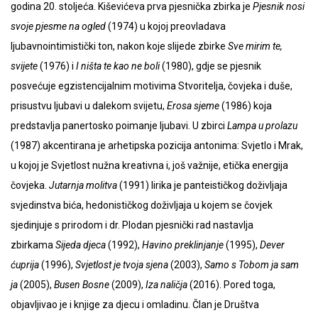
godina 20. stoljeća. Kiševićeva prva pjesnička zbirka je
Pjesnik nosi
svoje pjesme na ogled
(1974) u kojoj preovladava
ljubavnointimistički ton, nakon koje slijede zbirke
Sve mirim te,
svijete
(1976) i
I ništa te kao ne boli
(1980), gdje se pjesnik
posvećuje egzistencijalnim motivima Stvoritelja, čovjeka i duše,
prisustvu ljubavi u dalekom svijetu,
Erosa sjeme
(1986) koja
predstavlja panertosko poimanje ljubavi. U zbirci
Lampa u prolazu
(1987) akcentirana je arhetipska pozicija antonima: Svjetlo i Mrak,
u kojoj je Svjetlost nužna kreativna i, još važnije, etička energija
čovjeka.
Jutarnja molitva
(1991) lirika je panteističkog doživljaja
svjedinstva bića, hedonističkog doživljaja u kojem se čovjek
sjedinjuje s prirodom i dr. Plodan pjesnički rad nastavlja
zbirkama
Sijeda djeca
(1992),
Havino preklinjanje
(1995),
Dever
ćuprija
(1996),
Svjetlost je tvoja sjena
(2003),
Samo s Tobom ja sam
ja
(2005),
Busen Bosne
(2009),
Iza naličja
(2016). Pored toga,
objavljivao je i knjige za djecu i omladinu. Član je Društva