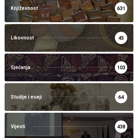
Književnost
631
Likovnost
45
Sjećanja
103
Studije i eseji
64
Vijesti
438