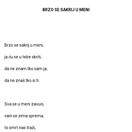
BRZO SE SAKRIJ U MENI
Brzo se sakrij u meni,
ja ću se u tebe skriti,
da ne znam tko sam ja,
da ne znaš tko si ti.
Sva se u meni zavuci,
vani se zima sprema,
to smrt nas traži,