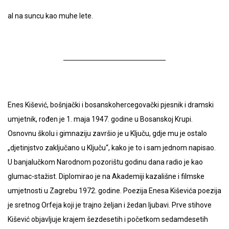
al na suncu kao muhe lete.
Enes Kišević, bošnjački i bosanskohercegovački pjesnik i dramski
umjetnik, rođen je 1. maja 1947. godine u Bosanskoj Krupi.
Osnovnu školu i gimnaziju završio je u Ključu, gdje mu je ostalo
„djetinjstvo zaključano u Ključu“, kako je to i sam jednom napisao.
U banjalučkom Narodnom pozorištu godinu dana radio je kao
glumac-stažist. Diplomirao je na Akademiji kazališne i filmske
umjetnosti u Zagrebu 1972. godine. Poezija Enesa Kiševića poezija
je sretnog Orfeja koji je trajno željan i žedan ljubavi. Prve stihove
Kišević objavljuje krajem šezdesetih i početkom sedamdesetih