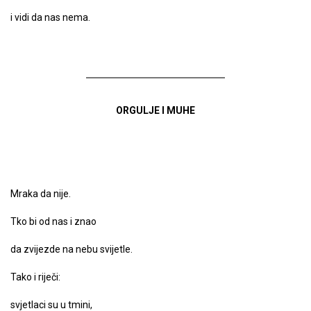
i vidi da nas nema.
ORGULJE I MUHE
Mraka da nije.
Tko bi od nas i znao
da zvijezde na nebu svijetle.
Tako i riječi:
svjetlaci su u tmini,