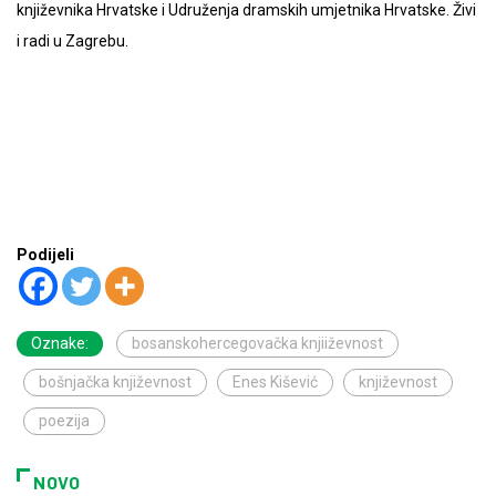
književnika Hrvatske i Udruženja dramskih umjetnika Hrvatske. Živi
i radi u Zagrebu.
Podijeli
Oznake:
bosanskohercegovačka knjiiževnost
bošnjačka književnost
Enes Kišević
književnost
poezija
NOVO