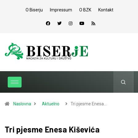
O Biserju
Impressum
O BZK
Kontakt
Naslovna
Aktuelno
Tri pjesme Enesa…
Tri pjesme Enesa Kiševića