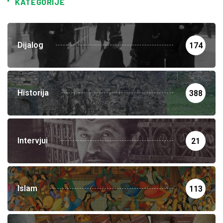
KATEGORIJE
Dijalog
174
Historija
388
Intervjui
21
Islam
113