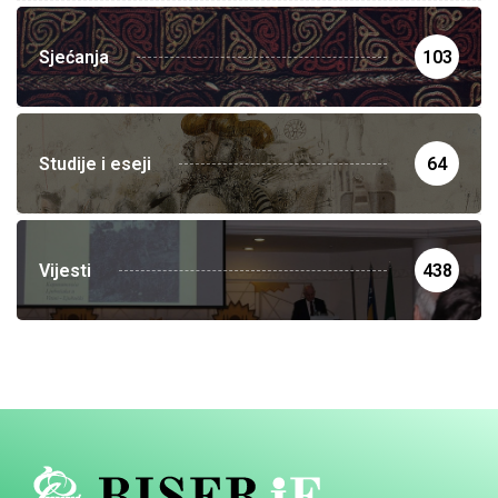
Sjećanja
103
Studije i eseji
64
Vijesti
438