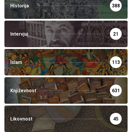
Historija
388
Intervjui
21
Islam
113
Književnost
631
Likovnost
45