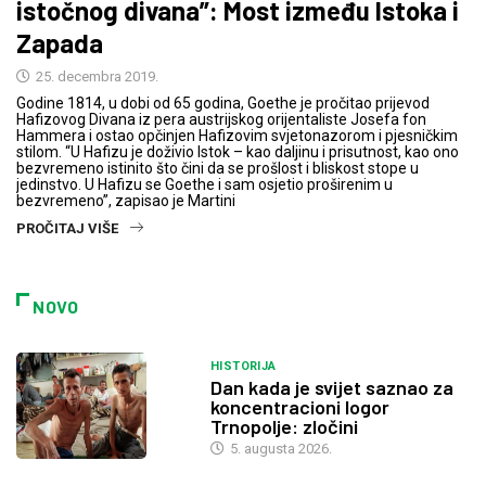
istočnog divana”: Most između Istoka i
Zapada
25. decembra 2019.
Godine 1814, u dobi od 65 godina, Goethe je pročitao prijevod
Hafizovog Divana iz pera austrijskog orijentaliste Josefa fon
Hammera i ostao opčinjen Hafizovim svjetonazorom i pjesničkim
stilom. “U Hafizu je doživio Istok – kao daljinu i prisutnost, kao ono
bezvremeno istinito što čini da se prošlost i bliskost stope u
jedinstvo. U Hafizu se Goethe i sam osjetio proširenim u
bezvremeno”, zapisao je Martini
PROČITAJ VIŠE
NOVO
HISTORIJA
Dan kada je svijet saznao za
koncentracioni logor
Trnopolje: zločini
5. augusta 2026.